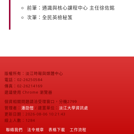
前筆：通識與核心課程中心 主任徐佐銘
次筆：全民英檢秘笈
版權所有：淡江時報與媒體中心
電話：02-26250584
傳真：02-26214169
建議使用 Chrome 瀏覽器
個資相關問題請洽受理窗口，分機2799
管理者：
潘劭愷
/ 建置單位：
淡江大學資訊處
更新日期：2026-08-06 10:21:43
線上人數：1284
聯絡我們
法令規章
表格下載
工作流程