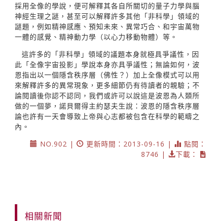
採用全像的學說，便可解釋其各自所關切的量子力學與腦
神經生理之謎，甚至可以解釋許多其他「非科學」領域的
謎題，例如精神感應、預知未來、異常巧合、和宇宙萬物
一體的感覺、精神動力學（以心力移動物體）等。
這許多的「非科學」領域的議題本身就極具爭議性，因
此「全像宇宙投影」學說本身亦具爭議性；無論如何，波
恩指出以一個隱含秩序層（佛性？）加上全像模式可以用
來解釋許多的異常現象，更多細節仍有待讀者的親驗；不
論閱讀後你認不認同，我們或許可以說這是波恩為人類所
做的一個夢，諾貝爾得主約瑟夫生說：波恩的隱含秩序層
論也許有一天會導致上帝與心志都被包含在科學的範疇之
內。
NO.902 |
更新時間：2013-09-16 |
點閱：
8746 |
下載：
相關新聞