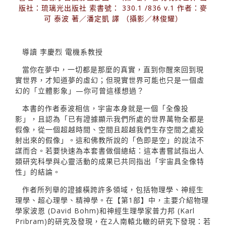
版社：琉璃光出版社 索書號： 330.1 /836 v.1 作者：麥
可 泰波 著／潘定凱 譯 （攝影／林俊耀）
導讀 李慶烈 電機系教授
當你在夢中，一切都是那麼的真實，直到你醒來回到現
實世界，才知道夢的虛幻；但現實世界可能也只是一個虛
幻的「立體影象」—你可曾這樣想過？
本書的作者泰波相信，宇宙本身就是一個「全像投
影」，且認為「已有證據顯示我們所處的世界萬物全都是
假像，從一個超越時間、空間且超越我們生存空間之處投
射出來的假像」。這和佛教所說的「色即是空」的說法不
謀而合。若要快速為本套書做個總結：這本書嘗試指出人
類研究科學與心靈活動的成果已共同指出「宇宙具全像特
性」的結論。
作者所列舉的證據橫跨許多領域，包括物理學、神經生
理學、超心理學、精神學。在【第1部】中，主要介紹物理
學家波恩 (David Bohm)和神經生理學家普力邦 (Karl
Pribram)的研究及發現，在2人南轅北轍的研究下發現：若