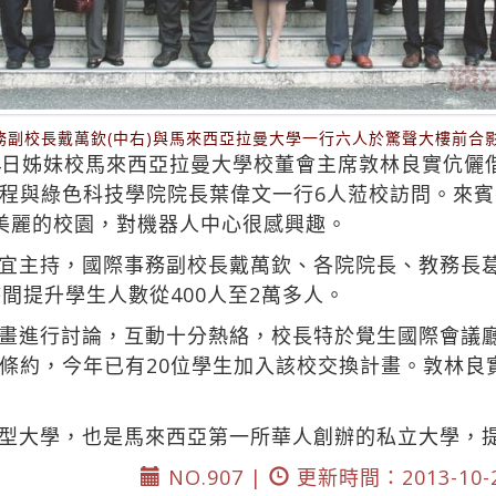
事務副校長戴萬欽(中右)與馬來西亞拉曼大學一行六人於驚聲大樓前合
4日姊妹校馬來西亞拉曼大學校董會主席敦林良實伉儷
程與綠色科技學院院長葉偉文一行6人蒞校訪問。來
美麗的校園，對機器人中心很感興趣。
宜主持，國際事務副校長戴萬欽、各院院長、教務長
間提升學生人數從400人至2萬多人。
畫進行討論，互動十分熱絡，校長特於覺生國際會議
條約，今年已有20位學生加入該校交換計畫。敦林良
型大學，也是馬來西亞第一所華人創辦的私立大學，
NO.907 |
更新時間：2013-10-