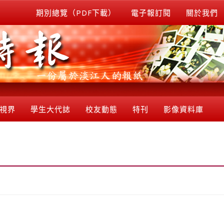
期別總覽（PDF下載）
電子報訂閱
關於我們
視界
學生大代誌
校友動態
特刊
影像資料庫