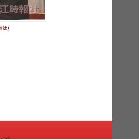
意婕）
799