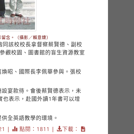
影留念。（攝影／賴意婕）
偕同該校校長拿督察蔡賢德、副校
賓參觀校園、圖書館的盲生資源教室
葛煥昭、國際長李佩華參與。張校
廳設宴款待。會後蔡賢德表示，未
實也表示，赴國外讀1年書可以增
提供全英語教學的環境。
21 |
點閱：1811 |
下載：