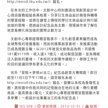
http://enroll.tku.edu.tw/）報名。
在本次的工作坊中，文創中心特別邀請台灣創意設計中
心資訊服務組組長黃柏菁，分享衍生商品設計開發與輔導
的豐富經驗，並將在課堂上傳授同學衍生商品設計與行銷
加值的策略，透過設計紀念品為主題，現場操作來了解在
地意象轉化與加值的實際企劃方法。
文創中心專案經理楊宜甄表示，文化創意產業儼然成為
全球聚焦的發展重點，而如何匯集創意素材，來推廣活動
已成為規劃主軸。以2012年故宮文創商品為例，共銷售
181萬9119件，收入達3.7億元，成功製造話題，並為傳統
注入創新的靈魂。「本校的文創實作課程少，舉辦工作坊
的目的是讓同學有更多元化的學習。」
另外「冒險＊夢想at淡江」紀念品創意大賽開跑！即日
起至11月5日下午17時止，請至報名系統（
http://enroll.tku.edu.tw/）報名。競賽以本校為象徵性主
題，將校園中你我共同的記憶融合在地的元素，轉化實體
商品，最高獎金2萬元，文創中心專案經理楊宜甄鼓勵大家
多參賽，一起設計出專屬淡江的系列紀念品！
NO.908 |
更新時間：2013-10-31 |
點閱：