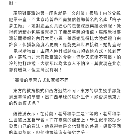
廚。
羅靚對臺灣的第一印象就是「文創業」很強！由於父親
經常來臺，回北京時曾帶回南投信義鄉著名的名產「梅子
夢工廠」，她對產品別具匠心的包裝深感興趣及佩服，覺
得經過精心包裝後就提升了產品整體的價值。羅靚覺得臺
灣新聞播報的內容大同小異，雖然她覺得比大陸媒體自由
許多，但播報角度若更廣，應能更與世界接軌。她對臺灣
「電視購物台」主持人極具戲劇張力的表達方式，感到有
趣。羅靚也非常喜歡臺灣的食物，但對天氣還不習慣。怕
冷的她打趣說，大家都以為北京人不怕冷，其實現在北京
都有暖氣，但臺灣沒有啊！
˙臺灣的學習方式和家鄉不同
東方的教育模式和西方迥然不同，東方的學生幾乎都能
適應臺灣的學習。然而西半球的境外生們，能否適應東方
的教育模式呢？
魏德漢表示，在荷蘭，老師和學生是平等的，老師和學
生會彼此互相學習。而在臺灣的課堂上，學生似乎較缺少
發表自己的看法，他覺得這是文化背景的差異，導致不同
的學習態度，但他強調這沒有優劣之分。