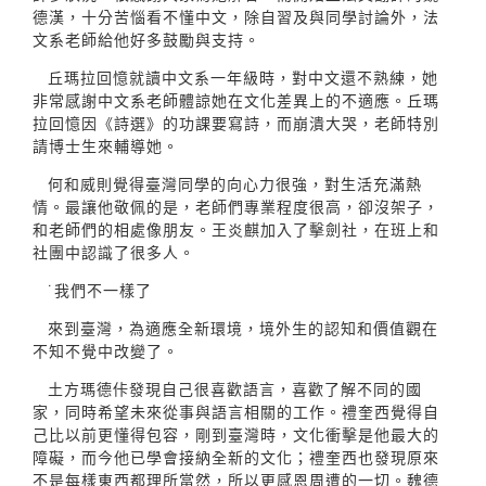
德漢，十分苦惱看不懂中文，除自習及與同學討論外，法
文系老師給他好多鼓勵與支持。
丘瑪拉回憶就讀中文系一年級時，對中文還不熟練，她
非常感謝中文系老師體諒她在文化差異上的不適應。丘瑪
拉回憶因《詩選》的功課要寫詩，而崩潰大哭，老師特別
請博士生來輔導她。
何和威則覺得臺灣同學的向心力很強，對生活充滿熱
情。最讓他敬佩的是，老師們專業程度很高，卻沒架子，
和老師們的相處像朋友。王炎麒加入了擊劍社，在班上和
社團中認識了很多人。
˙我們不一樣了
來到臺灣，為適應全新環境，境外生的認知和價值觀在
不知不覺中改變了。
土方瑪德佧發現自己很喜歡語言，喜歡了解不同的國
家，同時希望未來從事與語言相關的工作。禮奎西覺得自
己比以前更懂得包容，剛到臺灣時，文化衝擊是他最大的
障礙，而今他已學會接納全新的文化；禮奎西也發現原來
不是每樣東西都理所當然，所以更感恩周遭的一切。魏德