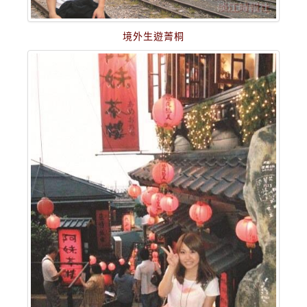
境外生遊菁桐