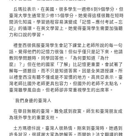
丘瑪拉表示，在美國，很多學生一週修6到9個學分，但
臺灣大學生通常至少修15個學分，她覺得這樣很難在短時
間消化知識，學習過程容易演變成「記憶→應付考試→忘
記」的循環。在英文學習上，她覺得臺灣學生需要加強聽
力和口說的學習。
禮奎西很佩服臺灣學生會記下課堂上老師所說的每一句
話，覺得他們的記憶力很強！但似乎僅只是記下來，他請
教同學問題時，同學回答他，「為何要知道『為什
麼』？」但在他的國家「了解」比記憶更重要，會試著了
解每一道題目，而不只是知道答案。因是全英語授課，所
以禮奎西沒有聽不懂或是不習慣的地方。高貝亞表示，臺
灣老師比國外老師更具包容力，但國外的老師不太點名，
臺灣雖學風自由，但老師卻非常重視學生的出席率。
˙我們身邊的臺灣人
在舉目無親的臺灣，難免感到寂寞，師生和臺灣朋友成
為境外學生的重要支柱。
土方瑪德佧說，臺灣人很熱情，剛來到臺灣時，她遇到
許多狀況，很感謝大家為她解答。而開始上法文翻譯的魏