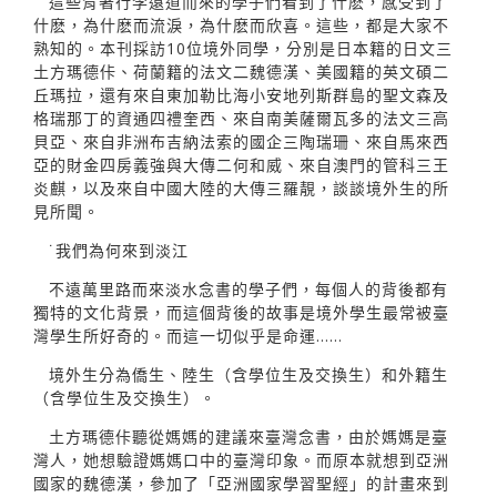
這些背著行李遠道而來的學子們看到了什麽，感受到了
什麽，為什麽而流淚，為什麽而欣喜。這些，都是大家不
熟知的。本刊採訪10位境外同學，分別是日本籍的日文三
土方瑪德佧、荷蘭籍的法文二魏德漢、美國籍的英文碩二
丘瑪拉，還有來自東加勒比海小安地列斯群島的聖文森及
格瑞那丁的資通四禮奎西、來自南美薩爾瓦多的法文三高
貝亞、來自非洲布吉納法索的國企三陶瑞珊、來自馬來西
亞的財金四房義強與大傳二何和威、來自澳門的管科三王
炎麒，以及來自中國大陸的大傳三羅靚，談談境外生的所
見所聞。
˙我們為何來到淡江
不遠萬里路而來淡水念書的學子們，每個人的背後都有
獨特的文化背景，而這個背後的故事是境外學生最常被臺
灣學生所好奇的。而這一切似乎是命運……
境外生分為僑生、陸生（含學位生及交換生）和外籍生
（含學位生及交換生）。
土方瑪德佧聽從媽媽的建議來臺灣念書，由於媽媽是臺
灣人，她想驗證媽媽口中的臺灣印象。而原本就想到亞洲
國家的魏德漢，參加了「亞洲國家學習聖經」的計畫來到