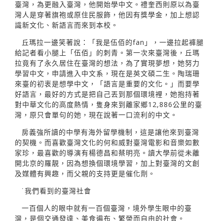
臺灣，為更融入臺灣，他開始學中文。禮奎西則原以為臺
灣人是穿著旗袍或原住民服飾，他因有獎學金，加上想認
識新文化、新語言而來到本校。
丘瑪拉一邊笑著說：「我是伍佰的fan」，一邊拉起褲腿
給記者看小腿上「伍佰」的刺青。第一次來臺灣後，丘瑪
拉竟有了永久居住在臺灣的想法，為了實現夢想，她努力
學習中文，申請進入中文系，現在是英文碩二生。陶瑞珊
來臺的初衷是想學中文，「語言是重要的文化。」而要學
好語言，最好的方式是把自己丟到那個環境裡，她抱持著
對中華文化的高度熱情，隻身來到離家鄉12,886公里的臺
灣，原只會單句的她，現在說著一口流利的中文。
房義強所讀的中學有海外留學機制，這是讓他來到臺灣
的契機。而喜歡臺灣文化的何和威對臺灣電影和音樂如數
家珍，最喜歡的導演有楊德昌和蔡明亮。讀大學前從未離
開北京的羅靚，因為想換個環境學習，加上對臺灣的文創
及媒體有興趣，而父親的支持更是催化劑。
˙我們看到的臺灣社會
一百個人的眼中就有一百個臺灣，境外學生眼中的臺
灣，是個交通發達、美食遍布、繁榮而自由的社會。