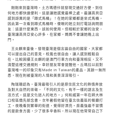
剛剛來到臺灣時，土方瑪德佧就發現交通好方便，到任
何地方都快速便利，這是讓她感覺最棒之處。最讓高貝亞
感到訝異的是「蹲式馬桶」！在她的家鄉都是坐式馬桶，
因此第一次看到蹲式馬桶時，傻眼的她立刻打電話詢問朋
友：這是什麼東西，該如何使用。但相較於家鄉的治安，
臺灣讓高貝亞安心許多，在家鄉，媽媽不會讓她晚上出
門。
王炎麒來臺後，發現臺灣是個言論自由的國家，大家都
可以提出自己的意見，校風也很自由，讓人感到輕鬆自
在。比較困擾王炎麒的是澳門行車方向和臺灣相反，又不
清楚這裡交通規則，幸好朋友常會提醒他。丘瑪拉以前對
臺灣唯一的印象只有Made in Taiwan的產品，其餘一無所
悉，現在則被臺灣的人情和美景深深吸引。
陶瑞珊認為，臺灣最吸引人的是原住民文化的熱情奔放
及對大自然的崇敬，「不同的文化，有不一樣的語言及生
活方式，這是文化迷人的地方。」何和威第一年在師大林
口校區僑先部念書，次年暑假他留在臺北信義區的餐廳打
工，夜晚看到繁華的街道，覺得好漂亮。房義強最不習慣
的是飲食方面，少了很多辛香料，所以現在他常常自己下