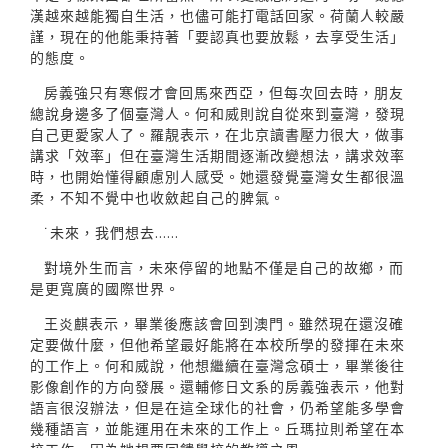
漢越來越能獨自生活，也儘可能打電話回家。荷蘭人較嚴
謹，現在的他能秉持著「要認真也要放鬆，去享受生活」
的態度。
房義強只有寒假才會回馬來西亞，但每次回去時，朋友
總說身邊多了個臺灣人。何和威則說自從來到臺灣，發現
自己更愛家人了。羅靚表示，在北京讀書壓力很大，做事
講求「效率」但在臺灣生活期間逐漸改變想法，講求效率
時，也開始懂得顧慮別人感受。她還發覺臺灣女生都很溫
柔，不知不覺中也收斂起自己的脾氣。
˙未來，我們想去……
對境外生而言，未來停留的地點不僅是自己的故鄉，而
是更寬廣的國際世界。
王炎麒表示，畢業後應該會回到澳門。雖然現在還沒確
定要做什麼，但他希望最好能將在本校所學的發揮在未來
的工作上。何和威說，他想繼續在臺灣念碩士，畢業後往
影像創作的方向發展。還輔修日文系的房義強表示，他對
語言很沒辦法，但是在這全球化的社會，仍希望能多學會
幾種語言，並能運用在未來的工作上。丘瑪拉則希望在本