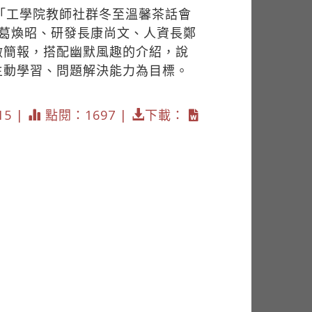
「工學院教師社群冬至溫馨茶話會
長葛煥昭、研發長康尚文、人資長鄭
做簡報，搭配幽默風趣的介紹，說
主動學習、問題解決能力為目標。
15 |
點閱：1697 |
下載：