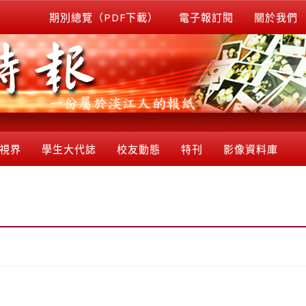
期別總覽（PDF下載）
電子報訂閱
關於我們
視界
學生大代誌
校友動態
特刊
影像資料庫