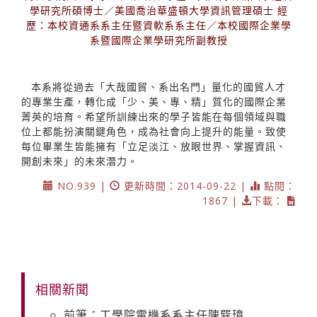
學研究所碩博士／美國喬治華盛頓大學資訊管理碩士 經
歷：本校資通系系主任暨資軟系系主任／本校國際企業學
系暨國際企業學研究所副教授
本系將從過去「大哉國貿、系出名門」量化的國貿人才
的專業生產，轉化成「少、美、專、精」質化的國際企業
菁英的培育。希望所訓練出來的學子皆能在每個領域與職
位上都能扮演關鍵角色，成為社會向上提升的能量。致使
每位畢業生皆能擁有「立足淡江、放眼世界、掌握資訊、
開創未來」的未來潛力。
NO.939 |
更新時間：2014-09-22 |
點閱：
1867 |
下載：
相關新聞
前筆：工學院電機系系主任陳巽璋