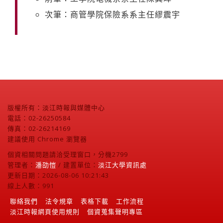
次筆：商管學院保險系系主任繆震宇
版權所有：淡江時報與媒體中心
電話：02-26250584
傳真：02-26214169
建議使用 Chrome 瀏覽器
個資相關問題請洽受理窗口，分機2799
管理者：
潘劭愷
/ 建置單位：
淡江大學資訊處
更新日期：2026-08-06 10:21:43
線上人數：991
聯絡我們
法令規章
表格下載
工作流程
淡江時報網頁使用規則
個資蒐集聲明專區