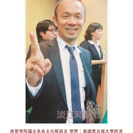
商管學院國企系系主任蔡政言 學歷：美國喬治城大學經濟