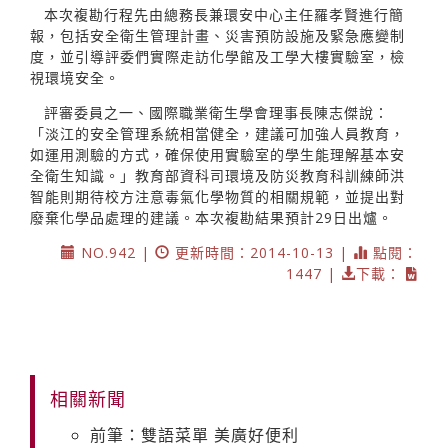
本次複勘行程先由總務長兼環安中心主任羅孝賢進行簡
報，包括安全衛生管理計畫、災害預防設施及緊急應變制
度，並引導評委們實際走訪化學館及工學大樓實驗室，檢
視環境安全。
評審委員之一、國際職業衛生學會理事長陳志傑說：
「淡江的安全管理系統相當健全，建議可加強人員教育，
如運用測驗的方式，確保使用實驗室的學生能理解基本安
全衛生知識。」教育部資科司環境及防災教育科訓練師洪
智能則期待校方注意毒氣化學物質的相關規範，並提出對
廢棄化學品處理的建議。本次複勘結果預計29日出爐。
NO.942 |
更新時間：2014-10-13 |
點閱：
1447 |
下載：
相關新聞
前筆：雙語菜單 美廣好便利