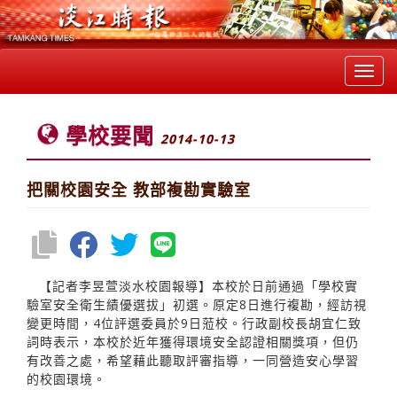
Toggl
navig
學校要聞
2014-10-13
把關校園安全 教部複勘實驗室
【記者李昱萱淡水校園報導】本校於日前通過「學校實
驗室安全衛生績優選拔」初選。原定8日進行複勘，經訪視
變更時間，4位評選委員於9日蒞校。行政副校長胡宜仁致
詞時表示，本校於近年獲得環境安全認證相關獎項，但仍
有改善之處，希望藉此聽取評審指導，一同營造安心學習
的校園環境。