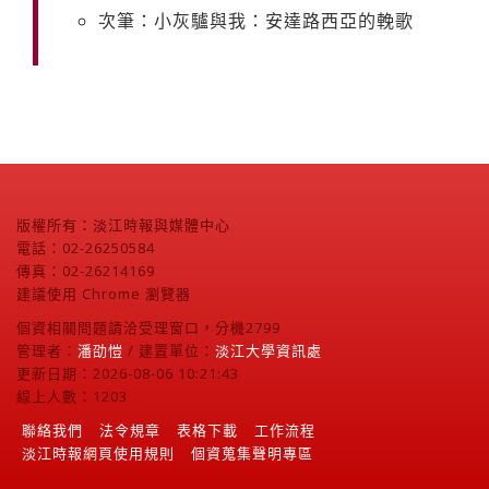
次筆：小灰驢與我：安達路西亞的輓歌
版權所有：淡江時報與媒體中心
電話：02-26250584
傳真：02-26214169
建議使用 Chrome 瀏覽器
個資相關問題請洽受理窗口，分機2799
管理者：
潘劭愷
/ 建置單位：
淡江大學資訊處
更新日期：2026-08-06 10:21:43
線上人數：1203
聯絡我們
法令規章
表格下載
工作流程
淡江時報網頁使用規則
個資蒐集聲明專區