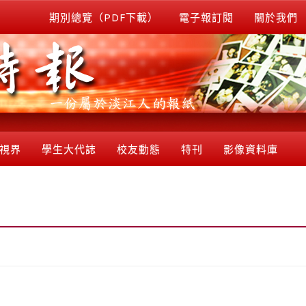
期別總覽（PDF下載）
電子報訂閱
關於我們
視界
學生大代誌
校友動態
特刊
影像資料庫