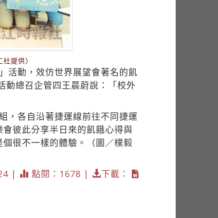
工社提供）
二」活動，效仿世界展望會著名的飢
。活動總召企管四王晨蔚說：「校外
小組，各自沿著捷運線前往不同捷運
樂會彼此分享半日來的飢餓心得與
是個很不一樣的體驗。（圖／樸毅
24 |
點閱：1678 |
下載：