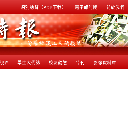
期別總覽（PDF下載）
電子報訂閱
關於我們
視界
學生大代誌
校友動態
特刊
影像資料庫