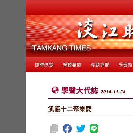
即時總覽
學校要聞
專題專欄
學習新
學聲大代誌
2014-11-24
飢餓十二聚集愛