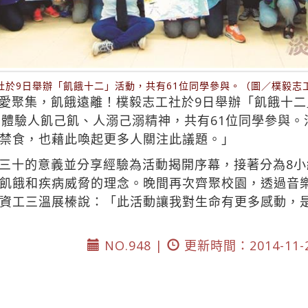
社於9日舉辦「飢餓十二」活動，共有61位同學參與。（圖／樸毅志
愛聚集，飢餓遠離！樸毅志工社於9日舉辦「飢餓十
，體驗人飢己飢、人溺己溺精神，共有61位同學參與
禁食，也藉此喚起更多人關注此議題。」
三十的意義並分享經驗為活動揭開序幕，接著分為8
飢餓和疾病威脅的理念。晚間再次齊聚校園，透過音
資工三溫展榛說：「此活動讓我對生命有更多感動，
NO.948 |
更新時間：2014-11-