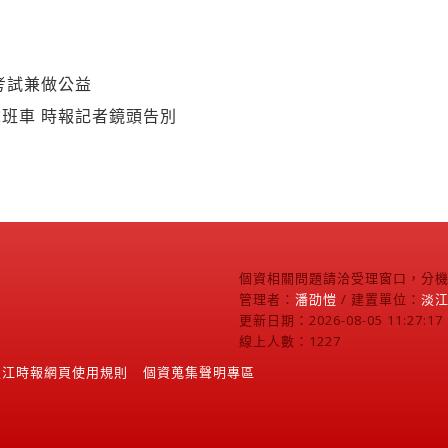
考試兼做公益
班車 時報記者鏡頭告別
個資相關問題請洽受理窗口，分機2
管理者：
潘劭愷
/ 建置單位：
淡
更新日期：2026-08-05 11:27:17
線上人數：1227
淡江時報網頁使用規則
個資蒐集聲明專區