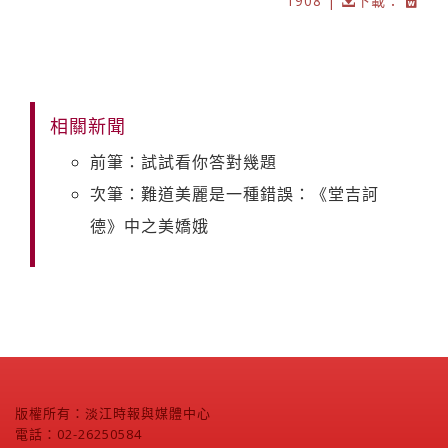
1908 |
下載：
相關新聞
前筆：試試看你答對幾題
次筆：難道美麗是一種錯誤：《堂吉訶
德》中之美嬌娥
版權所有：淡江時報與媒體中心
電話：02-26250584