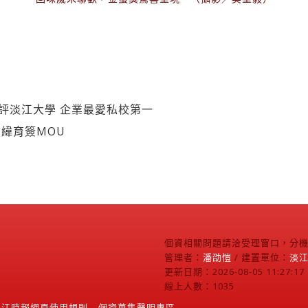
遠見評淡江大學 企業最愛私校第一
緯育簽MOU
個資相關問題請洽受理窗口，分機2
管理者：
潘劭愷
/ 建置單位：
淡
更新日期：2026-08-05 11:27:17
線上人數：1035
淡江時報網頁使用規則
個資蒐集聲明專區