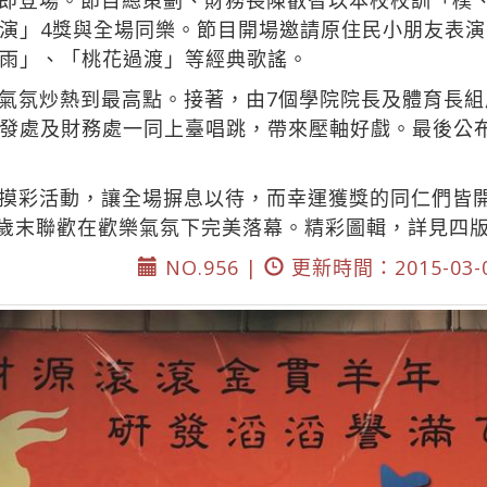
即登場。節目總策劃、財務長陳叡智以本校校訓「樸
演」4獎與全場同樂。節目開場邀請原住民小朋友表
雨」、「桃花過渡」等經典歌謠。
氣氛炒熱到最高點。接著，由7個學院院長及體育長
發處及財務處一同上臺唱跳，帶來壓軸好戲。最後公
摸彩活動，讓全場摒息以待，而幸運獲獎的同仁們皆
，歲末聯歡在歡樂氣氛下完美落幕。精彩圖輯，詳見四
NO.956 |
更新時間：2015-03-