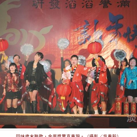
回味歲末聯歡，金蛋獎驚喜重現。（攝影／吳重毅）