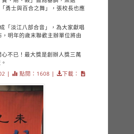
、實、剛、毅」做為基調，票選
演「勇士與百合之舞」，張校長也應
組成「淡江八部合音」，為大家獻唱
布，明年的歲末聯歡主辦單位將由
開心不已！最大獎是創辦人獎三萬
版。
02 |
點閱：1608 |
下載：