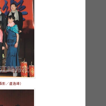
攝影／盧逸峰）