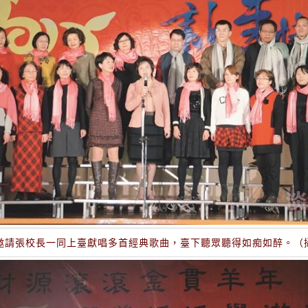
邀請張校長一同上臺獻唱多首經典歌曲，臺下聽眾聽得如痴如醉。（