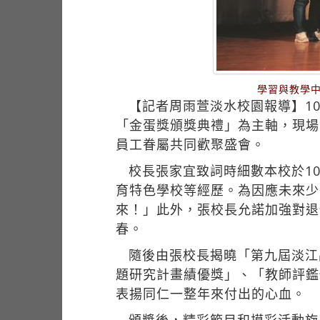
學習與教學
【記者周雨萱淡水校園報導】1
「金蛋獎頒獎典禮」為主軸，現場
員工眷屬共同歡聚盛會。
校長張家宜致詞時細數本校於1
育特色學校等經歷。為因應未來少
來！」此外，張校長允諾加強對退
春。
隨後由張校長揭曉「第九屆淡江
題研究計畫績優獎」、「教師評鑑
表揚同仁一整年來付出的心血。