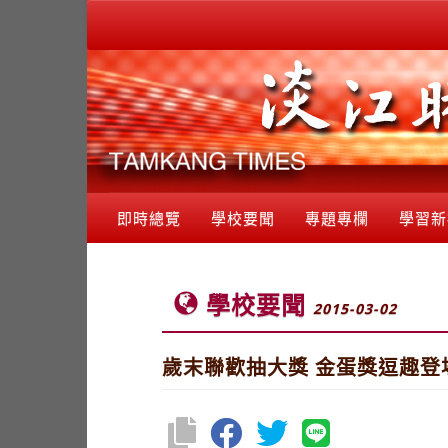
即時總覽
學校要聞
專題專欄
學習新
學校要聞
2015-03-02
歲末聯歡抽大獎 金蛋獎逗趣登