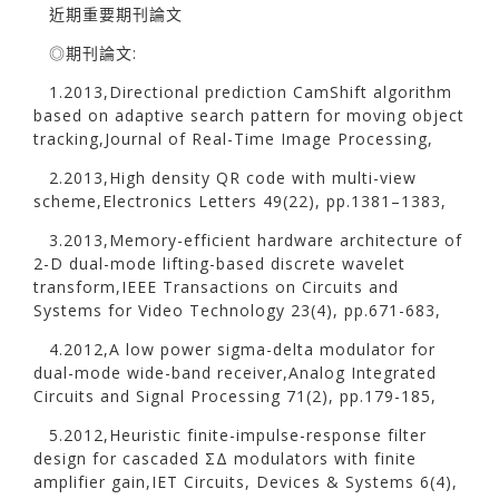
近期重要期刊論文
◎期刊論文:
1.2013,Directional prediction CamShift algorithm
based on adaptive search pattern for moving object
tracking,Journal of Real-Time Image Processing,
2.2013,High density QR code with multi-view
scheme,Electronics Letters 49(22), pp.1381–1383,
3.2013,Memory-efficient hardware architecture of
2-D dual-mode lifting-based discrete wavelet
transform,IEEE Transactions on Circuits and
Systems for Video Technology 23(4), pp.671-683,
4.2012,A low power sigma-delta modulator for
dual-mode wide-band receiver,Analog Integrated
Circuits and Signal Processing 71(2), pp.179-185,
5.2012,Heuristic finite-impulse-response filter
design for cascaded ΣΔ modulators with finite
amplifier gain,IET Circuits, Devices & Systems 6(4),