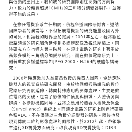
與低頻的應用上，我和我的研究團隊則往高頻的方向努
力，致力於頻寬超過10MHz的三角積分調變器製作，並獲
得不錯的成果。
在擔任電機系系主任期間，積極舉辦國際研討會、邀請
國際學者的演講等，不但拓展電機系的研究能量及國內外
的可見，也讓我的眼界更加寬廣。2001年左右，我將數位
電路領域的研究觸角延伸到多媒體影像及視訊壓縮上，同
時研究方向也邁入第三階段，在類比電路的研究上著重於
高頻多模的三角積分調變器研究，而在數位電路研究上，
則著重於多媒體標準如JPEG 2000、H.264的硬體架構研
究。
2006年時應邀加入翁慶昌教授的機器人團隊，協助足球
機器人的視覺系統研究開發，由於這個轉捩點讓我的數位
電路研究再度延伸，轉向特殊應用的影像處理，主要是數
位電路的突破，包含了影像物件偵測與辨識、人臉偵測與
辨識、多攝影機協同等，並將之應用於機器人視覺及保全
（Surveillance）系統上。而類比電路的研究上則進行研製
各種ADC，不在侷限於三角積分調變器的研製。隨後也發
現到傳統二維的影像處理的侷限性，於2012年起，帶領學
生進行3D視覺方面研究，改良現有3D視覺技術：DIBR