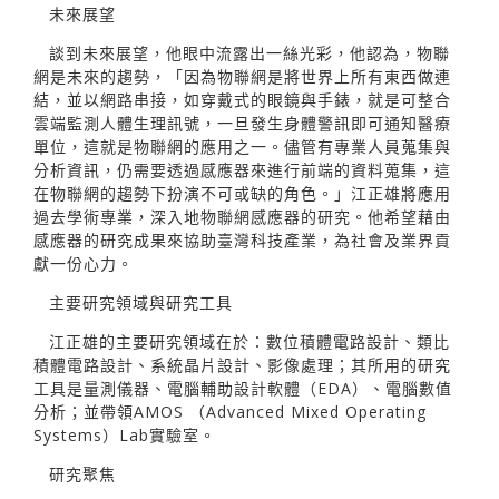
未來展望
談到未來展望，他眼中流露出一絲光彩，他認為，物聯
網是未來的趨勢，「因為物聯網是將世界上所有東西做連
結，並以網路串接，如穿戴式的眼鏡與手錶，就是可整合
雲端監測人體生理訊號，一旦發生身體警訊即可通知醫療
單位，這就是物聯網的應用之一。儘管有專業人員蒐集與
分析資訊，仍需要透過感應器來進行前端的資料蒐集，這
在物聯網的趨勢下扮演不可或缺的角色。」江正雄將應用
過去學術專業，深入地物聯網感應器的研究。他希望藉由
感應器的研究成果來協助臺灣科技產業，為社會及業界貢
獻一份心力。
主要研究領域與研究工具
江正雄的主要研究領域在於：數位積體電路設計、類比
積體電路設計、系統晶片設計、影像處理；其所用的研究
工具是量測儀器、電腦輔助設計軟體（EDA）、電腦數值
分析；並帶領AMOS （Advanced Mixed Operating
Systems）Lab實驗室。
研究聚焦