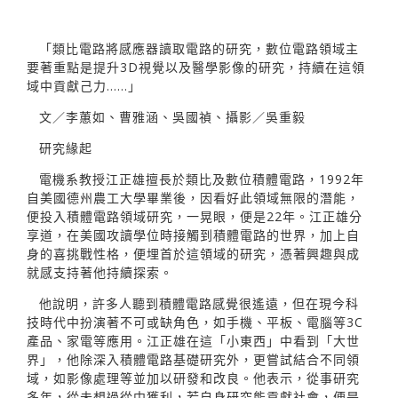
「類比電路將感應器讀取電路的研究，數位電路領域主
要著重點是提升3D視覺以及醫學影像的研究，持續在這領
域中貢獻己力……」
文／李蕙如、曹雅涵、吳國禎、攝影／吳重毅
研究緣起
電機系教授江正雄擅長於類比及數位積體電路，1992年
自美國德州農工大學畢業後，因看好此領域無限的潛能，
便投入積體電路領域研究，一晃眼，便是22年。江正雄分
享道，在美國攻讀學位時接觸到積體電路的世界，加上自
身的喜挑戰性格，便埋首於這領域的研究，憑著興趣與成
就感支持著他持續探索。
他說明，許多人聽到積體電路感覺很遙遠，但在現今科
技時代中扮演著不可或缺角色，如手機、平板、電腦等3C
產品、家電等應用。江正雄在這「小東西」中看到「大世
界」，他除深入積體電路基礎研究外，更嘗試結合不同領
域，如影像處理等並加以研發和改良。他表示，從事研究
多年，從未想過從中獲利，若自身研究能貢獻社會，便是