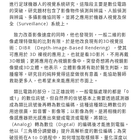
進行足球機器人的視覺系統研究，這階段主要是數位電路
的突破，研究題材包含了影像物件偵測與辨識、人臉偵測
與辨識、多攝影機協同等，並將之應用於機器人視覺及保
全（Surveillance）系統上。
致力改善影像速度的同時，他也發現到，一般二維的影
像處理特徵點的比對有限，於是他改良現有的3D視覺技
術：DIBR （Depth-Image-Based Rendering），使其
可應用於 3D 裸視的應用上，也就是看3D影片，不用再戴
3D眼鏡；更將應用在內視鏡影像中，突發奇想將內視鏡影
像變成3D立體。他表示，立體影像將有助於醫生判斷，如
腫瘤等，研究目的純粹覺得這麼做很有意義，能協助醫師
救助更多人，也希望未來能應用於市面上。
類比電路的部分，江正雄說明，一般電腦處理的都是「0
或1」的數位訊號，但自然界的信號基本上需要透過感測器
成為類比訊號後再轉為數位編碼，這種這種類比轉數位的
用途很廣，如音響、影像等；以影像為例，是將相機的影
像感應器把光感應出來變成電流或電壓，將類比
（Analog）轉為數位（Digital）的編碼後才能進到電腦。
他以「三角積分調變器」提升高解析度的數位編碼；為突
破技術在A to D過程中，如何增加取樣頻率、量化深度以