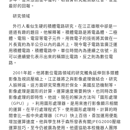
最好的回報。
研究領域
外行人看似生硬的積體電路研究，在江正雄眼中卻是一
道道有趣的題目，他解釋著，積體電路是將電晶體、二極
體、電阻、電容等電子元件，用微電子的技術將其做在一
片長寬約為半公分以內的晶片上，現今電子電路皆廣泛運
用積體電路，積體電路中，單位時間內為連續之信號，且
可以連續變化表示出來的稱類比電路，反之則為數位電
路。
2001年起，他將數位電路領域的研究觸角延伸到多媒體
影像及視訊壓縮上，江正雄將之與影像處理做結合，研究
人臉辨識，這方面研究常應用於保全、美國反恐機制等。
影像處理是圖形的計算，運算速度需要夠快，也同時改善
影像處理的即時性，他說，現在的解決方法叫「圖形處理
（GPU）」，利用圖形處理器，是用來進行影像顯示相關
的運算，在平行處理程式下，使用圖形處理時，計算的時
間會比一般中央處理器（CPU）快上百倍，善加運用便能
增加運算速度。他與學生林于森所發表有關JPEG2000壓縮
運算技巧，至今仍被廣為使用。他還協助本校機器人團隊