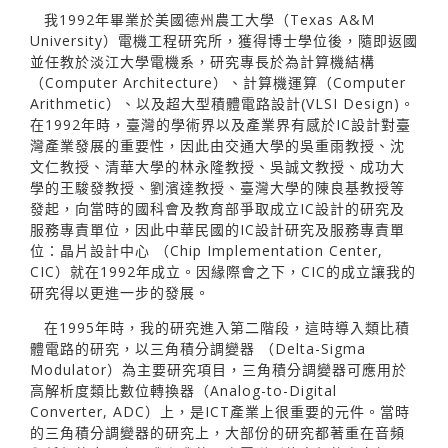
我1992年畢業於美國德州農工大學（Texas A&M
University）電機工程研究所，獲得博士學位後，隨即返國
並任教於淡江大學電機系，研究專長於為計算機結構
（Computer Architecture）、計算機運算（Computer
Arithmetic）、以及超大型積體電路設計(VLSI Design)。
在1992年時，臺灣的學術界以及產業界有感於IC設計對臺
灣產業發展的重要性，因此由交通大學的吳重雨教授、沈
文仁教授、清華大學的林永隆教授、吳誠文教授、成功大
學的王駿發教授、劉濱達教授、臺灣大學的陳良基教授等
發起，向當時的國科會及教育部爭取成立IC設計的研究及
服務專責單位，因此中華民國的IC設計研究及服務專責單
位：晶片設計中心 （Chip Implementation Center,
CIC）就在1992年成立。因緣際會之下，CIC的成立讓我的
研究得以更進一步的發展。
在1995年時，我的研究進入第二階段，這時導入類比積
體電路的研究，以三角積分調變器 （Delta-Sigma
Modulator）為主要研究項目，三角積分調變器可應用於
高解析度類比數位轉換器（Analog-to-Digital
Converter, ADC）上，是ICT產業上很重要的元件。當時
的三角積分調變器的研究上，大部份的研究都著重在音頻