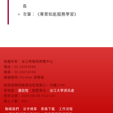
長
次筆：《專業知能服務學習》
版權所有：淡江時報與媒體中心
電話：02-26250584
傳真：02-26214169
建議使用 Chrome 瀏覽器
個資相關問題請洽受理窗口，分機2799
管理者：
潘劭愷
/ 建置單位：
淡江大學資訊處
更新日期：2026-08-06 10:21:43
線上人數：963
聯絡我們
法令規章
表格下載
工作流程