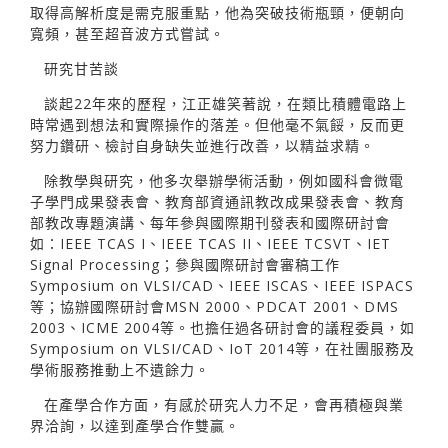
取得高解析度是需克服重點，他為突破技術瓶頸，便朝向
寬頻，甚至超音波方式嘗試。
研究甘苦談
談起22年來的歷程，江正雄笑著說，在類比積體電路上
時常遇到想法和實際操作的落差。但他毫不氣餒，反而更
努力鑽研、檢討自身缺失並進行改善，以精益求精。
除教學與研究，他多次舉辦學術活動，例如國科會微電
子學門成果發表會、教育部資通訊教改成果發表會、教育
部教改專題演講、每年參與國際期刊發表和國際研討會
如：IEEE TCAS I、IEEE TCAS II、IEEE TCSVT、IET
Signal Processing；參與國際研討會審稿工作
Symposium on VLSI/CAD、IEEE ISCAS、IEEE ISPACS
等；協辦國際研討會MSN 2000、PDCAT 2001、DMS
2003、ICME 2004等。也擔任過各研討會的議程委員，如
Symposium on VLSI/CAD、IoT 2014等，在社團服務及
學術服務推動上不遺餘力。
在產學合作方面，有感於研究人力不足，會再積極與業
界洽詢，以達到產學合作雙贏。