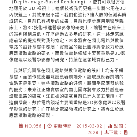
（Depth-Image-Based Rendering），使其可以很方便
地應用於 3D 裸視上；這個技術我們更進一步將它用在3D
內視鏡上，其效果很不錯。我們也進行3維人臉的偵測與辨
識研究，目前已有初步的成果；目前也逐步應用到醫學臨
床上，將3D技術帶進醫學影像的研究上，讓醫生在臨床上
的誤判降到最低。在歷經過去多年的研究，這一路走來感
謝前輩的提攜與對我的肯定，未來將會在類比電路與數位
電路的設計基礎中發展：實驗室的類比團隊將會致力於感
應器讀取電路的研究，而數位電路領域主要著重點是3D影
像處理以及醫學影像的研究，持續在這領域貢獻己力。
我與研究團隊在類比電路與數位電路的設計上均有不錯
基礎，而製作感應器除感應器前端外，讀取感應器前端的
電路更是重要，這些讀取電路的好壞，將關乎感應器信號
的優劣；未來江正雄實驗室的類比團隊將會致力於感應器
讀取電路的研究。江正雄的研究目前已進入第五階段，在
這個階段，數位電路領域主要著重點是3D影像處理以及醫
學影像的研究；而在類比電路領域的研究上，將專注於感
應器讀取電路的研製。
NO.956 |
更新時間：2015-03-02 |
點閱：
2628 |
下載：