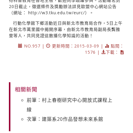
待科普教育在各地生根，歡迎同學踴躍參與。活動報名到
20日截止，徵選條件及獎勵辦法詳見歐盟中心網站公告
（網址：
http://w3.tku.edu.tw/eurc/）。
行動化學館下鄉活動近日與新北市教育局合作，5日上午
在新北市萬里國中揭開序幕，由新北市教育局副局長龔雅
雯等人，共同見證這散播化學知識的活動！
NO.957 |
更新時間：2015-03-09 |
點閱：
1576 |
下載：
相關新聞
前筆：村上春樹研究中心開放式課程上
線
次筆：建築系20作品發想未來系館