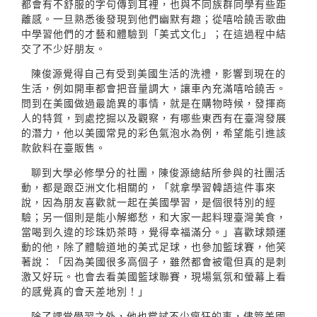
都會有不舒服的字句傳到耳裡，也與不同族群同學有些距
離感。一旦熟悉後發現到他們幽默有趣；從嘻哈饒舌歌曲
中學習他們的才藝和體驗到「美式文化」；在這過程中結
交了不少好朋友。
陳俊源覺得自己有受到美國生活的洗禮，影響到現在的
生活，例如開車都會把音量調大，讓車內充滿嘻哈饒舌。
問到在美國做過最詭異的事情，就是在購物時候，發揮商
人的特質，到處挖掘以及觀察，有哪些東西有在臺灣發展
的潛力，他以美國常見的彩色氣泡水為例，希望能引進該
款飲料在臺販售。
聊到大學必修學分的社團，陳俊源總結所參與的社團活
動，都是跟亞洲文化相關的，「就拿學習韓語這件事來
說，因為朋友喜歡就一起在美國學習，是個很特別的經
驗；另一個則是能小解鄉愁，和大家一起料理臺灣美食，
當喝到久違的珍珠奶茶時，覺得幸福滿分。」喜歡球類運
動的他，除了體驗道地的美式足球，也參加籃球賽，他笑
著說：「因為美國很多高個子，雖然都會被電但真的是刺
激又好玩。也會去看美國籃球聯賽，現場氣氛和螢幕上看
的感覺真的會天差地別！」
除了課堂學習之外，他也嘗試不少瘋狂的事，儘管美國