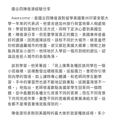
國企四陳俊源經驗分享
Awesome，是國企四陳俊源對留學美國賓州印第安那大
學一年來的代表詞。他曾去過加州旅行與當地華人相處愉
快，學習到當地的生活方式，同時下定決心要到美國念
書。陳俊源分享，但若要學習真正的獨立，美國東岸是最
好的選擇，因而選擇該校。該校不同於大城市，綠意盎然
的校園遠離城市的喧囂，卻又鄰近美國大蘋果；閒暇之餘
能與朋友小旅行。他特地於入學前一個月到紐約遊玩，認
識這座迷人城市的各個角落。
談到學習，他笑著說：「班上匯集各種民族同學在一個
小班級裡，這裡散發出積極氛圍，這股魔力，會把你引領
到向學的情境，如上課時專心聽講、和老師同學互動學
習、手中的筆當然也是不斷地記錄重點，這跟臺灣很不一
樣。」他指出，老師很喜歡點各國家學生回答同一個問
題，從中能聽到各種文化背景不同的答案；而在不同背景
下共同完成作業，彙整不同的思維將成果展演給大家，這
些都不是埋首書堆就能得到的。
陳俊源坦承剛到美國時的最大挫折就是種族歧視，多少