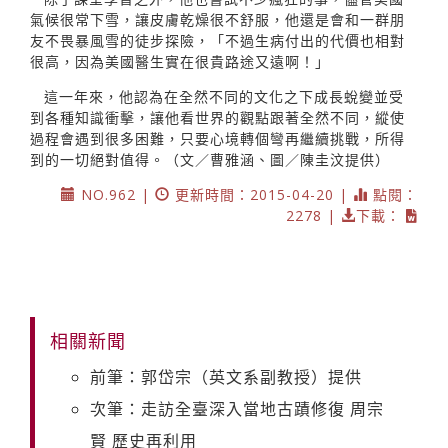
氣候很常下雪，讓皮膚乾燥很不舒服，他還是會和一群朋
友不畏暴風雪的徒步探險，「不過生病付出的代價也相對
很高，因為美國醫生實在很貴路途又遠啊！」
這一年來，他認為在全然不同的文化之下成長蛻變並受
到各種知識衝擊，讓他看世界的觀點跟著全然不同，縱使
過程會遇到很多困難，只要心境轉個彎再繼續挑戰，所得
到的一切絕對值得。（文／曹雅涵、圖／陳圭汶提供）
NO.962 |
更新時間：2015-04-20 |
點閱：
2278 |
下載：
相關新聞
前筆：郭岱宗（英文系副教授）提供
次筆：走訪全臺深入當地古蹟修復 周宗
賢 歷史再利用