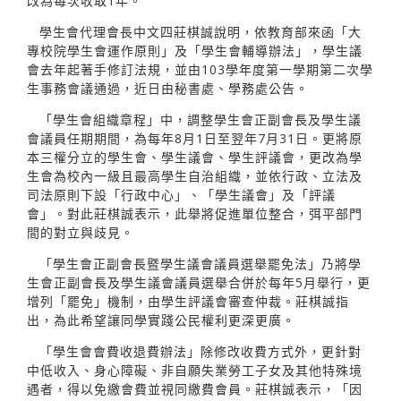
改為每次收取1年。
學生會代理會長中文四莊棋誠說明，依教育部來函「大
專校院學生會運作原則」及「學生會輔導辦法」，學生議
會去年起著手修訂法規，並由103學年度第一學期第二次學
生事務會議通過，近日由秘書處、學務處公告。
「學生會組織章程」中，調整學生會正副會長及學生議
會議員任期期間，為每年8月1日至翌年7月31日。更將原
本三權分立的學生會、學生議會、學生評議會，更改為學
生會為校內一級且最高學生自治組織，並依行政、立法及
司法原則下設「行政中心」、「學生議會」及「評議
會」。對此莊棋誠表示，此舉將促進單位整合，弭平部門
間的對立與歧見。
「學生會正副會長暨學生議會議員選舉罷免法」乃將學
生會正副會長及學生議會議員選舉合併於每年5月舉行，更
增列「罷免」機制，由學生評議會審查仲裁。莊棋誠指
出，為此希望讓同學實踐公民權利更深更廣。
「學生會會費收退費辦法」除修改收費方式外，更針對
中低收入、身心障礙、非自願失業勞工子女及其他特殊境
遇者，得以免繳會費並視同繳費會員。莊棋誠表示，「因