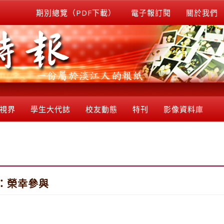
期別總覽（PDF下載）
電子報訂閱
關於我們
視界
學生大代誌
校友動態
特刊
影像資料庫
：榮幸參與