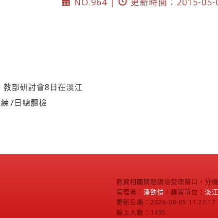
NO.964 |
更新時間：2015-05-
 教部研討會8日在淡江
練7日總體檢
個資相關問題請洽受理窗口，分機2
管理者：
潘劭愷
/ 建置單位：
淡
更新日期：2026-08-05 11:27:17
線上人數：1495