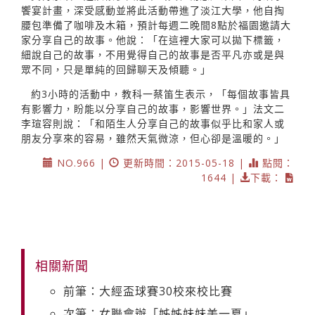
饗宴計畫，深受感動並將此活動帶進了淡江大學，他自掏
腰包準備了咖啡及木箱，預計每週二晚間8點於福園邀請大
家分享自己的故事。他說：「在這裡大家可以拋下標籤，
細說自己的故事，不用覺得自己的故事是否平凡亦或是與
眾不同，只是單純的回歸聊天及傾聽。」
約3小時的活動中，教科一蔡笛生表示，「每個故事皆具
有影響力，盼能以分享自己的故事，影響世界。」法文二
李瑄容則說：「和陌生人分享自己的故事似乎比和家人或
朋友分享來的容易，雖然天氣微涼，但心卻是溫暖的。」
NO.966 |
更新時間：2015-05-18 |
點閱：
1644 |
下載：
相關新聞
前筆：大經盃球賽30校來校比賽
次筆：女聯會辦「姊姊妹妹美一夏」