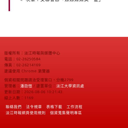
版權所有：淡江時報與媒體中心
電話：02-26250584
傳真：02-26214169
建議使用 Chrome 瀏覽器
個資相關問題請洽受理窗口，分機2799
管理者：
潘劭愷
/ 建置單位：
淡江大學資訊處
更新日期：2026-08-06 10:21:43
線上人數：1169
聯絡我們
法令規章
表格下載
工作流程
淡江時報網頁使用規則
個資蒐集聲明專區