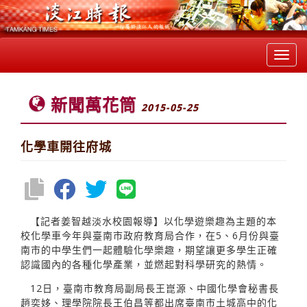
Toggl
navig
新聞萬花筒
2015-05-25
化學車開往府城
【記者姜智越淡水校園報導】以化學遊樂趣為主題的本
校化學車今年與臺南市政府教育局合作，在5、6月份與臺
南市的中學生們一起體驗化學樂趣，期望讓更多學生正確
認識國內的各種化學產業，並燃起對科學研究的熱情。
12日，臺南市教育局副局長王崑源、中國化學會秘書長
趙奕姼、理學院院長王伯昌等都出席臺南市土城高中的化