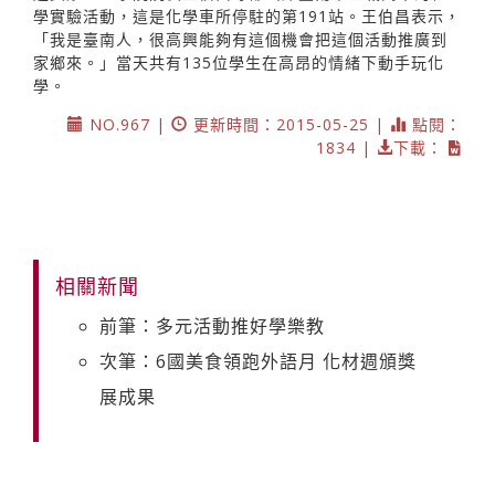
學實驗活動，這是化學車所停駐的第191站。王伯昌表示，
「我是臺南人，很高興能夠有這個機會把這個活動推廣到
家鄉來。」當天共有135位學生在高昂的情緒下動手玩化
學。
NO.967 |
更新時間：2015-05-25 |
點閱：
1834 |
下載：
相關新聞
前筆：多元活動推好學樂教
次筆：6國美食領跑外語月 化材週頒獎
展成果