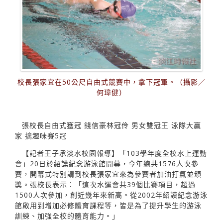
校長張家宜在50公尺自由式競賽中，拿下冠軍。（攝影／
何瑋健）
張校長自由式獲冠 錢信豪林冠伶 男女雙冠王 泳隊大贏
家 擒趣味賽5冠
【記者王子承淡水校園報導】「103學年度全校水上運動
會」20日於紹謨紀念游泳館開幕，今年總共1576人次參
賽，開幕式特別請到校長張家宜來為參賽者加油打氣並頒
獎。張校長表示：「這次水運會共39個比賽項目，超過
1500人次參加，創近幾年來新高。從2002年紹謨紀念游泳
館啟用到增加必修體育課程等，皆是為了提升學生的游泳
訓練、加強全校的體育能力。」