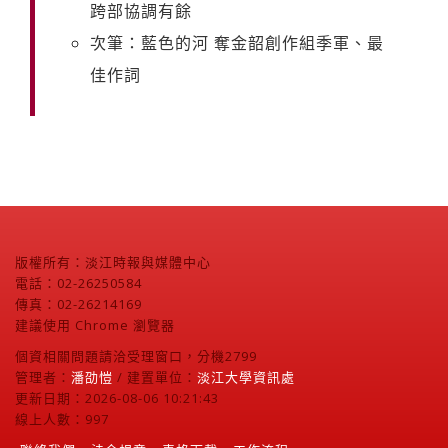
跨部協調有餘
次筆：藍色的河 奪金韶創作組季軍、最
佳作詞
版權所有：淡江時報與媒體中心
電話：02-26250584
傳真：02-26214169
建議使用 Chrome 瀏覽器
個資相關問題請洽受理窗口，分機2799
管理者：
潘劭愷
/ 建置單位：
淡江大學資訊處
更新日期：2026-08-06 10:21:43
線上人數：997