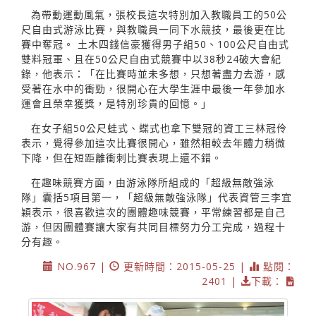
為帶動運動風氣，張校長這次特別加入教職員工的50公
尺自由式游泳比賽，與教職員一同下水競技，最後更在比
賽中奪冠。 土木四錢信豪獲得男子組50、100公尺自由式
雙料冠軍、且在50公尺自由式競賽中以38秒24破大會紀
錄，他表示：「在比賽時並未多想，只想著盡力去游，感
受著在水中的衝勁，很開心在大學生涯中最後一年參加水
運會且榮幸獲獎，是特別珍貴的回憶。」
在女子組50公尺蛙式、蝶式也拿下雙冠的資工三林冠伶
表示，覺得參加這次比賽很開心，雖然相較去年體力稍微
下降，但在短距離衝刺比賽表現上還不錯。
在趣味競賽方面，由游泳隊所組成的「超級無敵強泳
隊」囊括5項目第一，「超級無敵強泳隊」代表資管三李宜
穎表示，很喜歡這次的團體趣味競賽，平常練習都是自己
游，但因團體賽讓大家有共同目標努力分工完成，過程十
分有趣。
NO.967 |
更新時間：2015-05-25 |
點閱：
2401 |
下載：