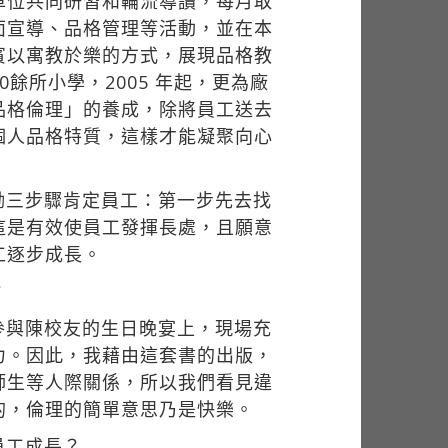
單位共同研習和輪流導讀，每月取
面宣導、品格管理等活動，並在本
賓以寓教於樂的方式，展現品格教
餘所小學，2005 年起，更為廠
品格倫理」的養成，除將員工送去
個人品格特質，這樣才能凝聚向心
勵三步驟肯定員工：第一步先去找
這是有效使員工發揮長處，且願意
工逐步成長。
？
參與陳校友的生日晚宴上，現場充
力。因此，我藉由這套書的出版，
師生等人際關係，所以我們看見違
的，倫理的簡單意思乃是快樂。
員工成長？