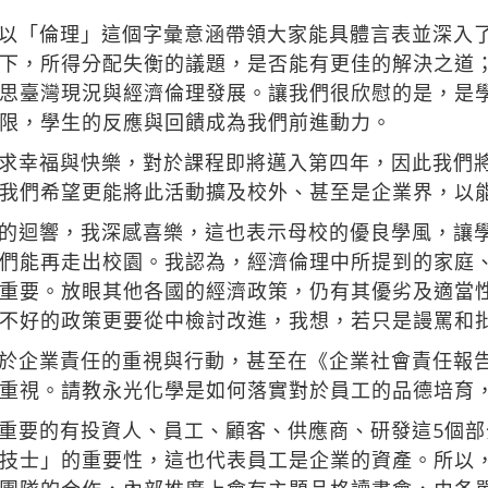
以「倫理」這個字彙意涵帶領大家能具體言表並深入
下，所得分配失衡的議題，是否能有更佳的解決之道
思臺灣現況與經濟倫理發展。讓我們很欣慰的是，是
限，學生的反應與回饋成為我們前進動力。
求幸福與快樂，對於課程即將邁入第四年，因此我們
我們希望更能將此活動擴及校外、甚至是企業界，以
的迴響，我深感喜樂，這也表示母校的優良學風，讓
們能再走出校園。我認為，經濟倫理中所提到的家庭
重要。放眼其他各國的經濟政策，仍有其優劣及適當
不好的政策更要從中檢討改進，我想，若只是謾罵和
於企業責任的重視與行動，甚至在《企業社會責任報
重視。請教永光化學是如何落實對於員工的品德培育
重要的有投資人、員工、顧客、供應商、研發這5個
技士」的重要性，這也代表員工是企業的資產。所以