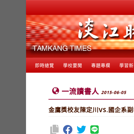
即時總覽
學校要聞
專題專欄
學習新
一流讀書人
2015-06-05
金鷹獎校友陳定川VS.國企系