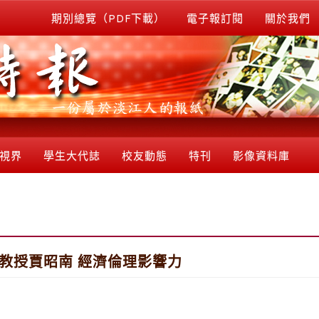
期別總覽（PDF下載）
電子報訂閱
關於我們
視界
學生大代誌
校友動態
特刊
影像資料庫
副教授賈昭南 經濟倫理影響力