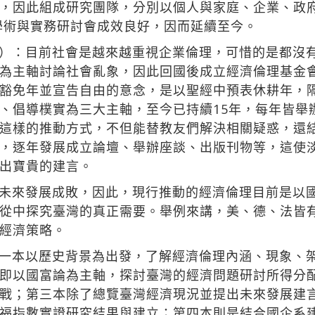
，因此組成研究團隊，分別以個人與家庭、企業、政
理學術與實務研討會成效良好，因而延續至今。
）：目前社會是越來越重視企業倫理，可惜的是都沒
為主軸討論社會亂象，因此回國後成立經濟倫理基金
豁免年並宣告自由的意念，是以聖經中預表休耕年，隔
、倡導樸實為三大主軸，至今已持續15年，每年皆舉
這樣的推動方式，不但能替教友們解決相關疑惑，還
，逐年發展成立論壇、舉辦座談、出版刊物等，這使
出寶貴的建言。
未來發展成敗，因此，現行推動的經濟倫理目前是以
從中探究臺灣的真正需要。舉例來講，美、德、法皆
經濟策略。
一本以歷史背景為出發，了解經濟倫理內涵、現象、
即以國富論為主軸，探討臺灣的經濟問題研討所得分
戰；第三本除了總覽臺灣經濟現況並提出未來發展建
福指數實證研究結果與建立；第四本則是結合國企系建