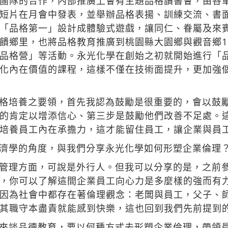
團隊的合作，內部推廣上會有主題品格讀書會，由各
短片在月會中發表，並舉辦品格表揚、訓練交流、書
「品格第一」設計成體驗式遊戲，讓同仁、眷屬及來
饋鄉里，也將品格教育推廣到桃園縣大園鄉與觀音鄉10
品格營」等活動。永光化學在創始之初就開始進行「
化內在價值的課程，這樣不僅在技術面提升，更加強
格培養之要領，首先我認為鼓勵是很重要的，會以鼓
的肯定以增添信心、第三步是鼓勵他們改善不足處。
培養員工內在承擔力，這才能留住員工，讓企業與員
濟學的角度，與我們分享永光化學如何形塑企業倫理
管理方面，可說是外行人。但我可以分享的是，之前
，你可以了解這間企業員工向心力是多麼樣的強而有
因為社會中都存在著倫理觀念：老闆與員工，父子、
其職守本盡責就能感到快樂，這也回到我們先前提到
來談品德教育，要以何種方式去形塑企業倫理，帶領