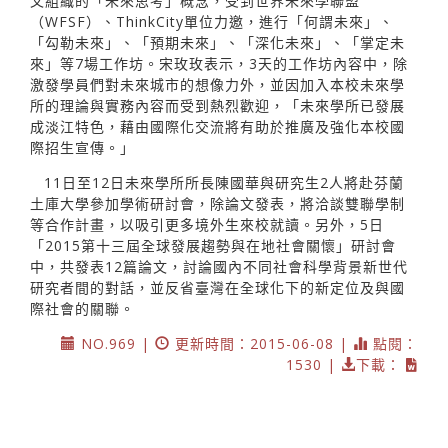
文組織的「未來思考」概念，受到世界未來學聯盟
（WFSF）、ThinkCity單位力邀，進行「何謂未來」、
「勾勒未來」、「預期未來」、「深化未來」、「掌定未
來」等7場工作坊。宋玫玫表示，3天的工作坊內容中，除
激發學員們對未來城市的想像力外，並因加入本校未來學
所的理論與實務內容而受到熱烈歡迎，「未來學所已發展
成淡江特色，藉由國際化交流將有助於推廣及強化本校國
際招生宣傳。」
11日至12日未來學所所長陳國華與研究生2人將赴芬蘭
土庫大學參加學術研討會，除論文發表，將洽談雙聯學制
等合作計畫，以吸引更多境外生來校就讀。另外，5日
「2015第十三屆全球發展趨勢與在地社會關懷」研討會
中，共發表12篇論文，討論國內不同社會科學背景新世代
研究者間的對話，並反省臺灣在全球化下的新定位及與國
際社會的關聯。
NO.969 |
更新時間：2015-06-08 |
點閱：
1530 |
下載：