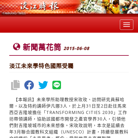
Toggl
navig
新聞萬花筒
2015-06-08
淡江未來學特色國際受矚
【本報訊】未來學所助理教授宋玫玫、訪問研究員蘇哈
爾，以及特約講師伊凡娜3人，於上月31日至2日赴往馬來
西亞吉隆坡擔任「TRANSFORMING CITIES 2030」工作
坊帶領講師，協助該國都市開發之產官學界30人，引領他
們對吉隆坡城市的未來想像。宋玫玫說明，本次是延續去
年3月聯合國教科文組織（UNESCO）計畫，持續發展教科