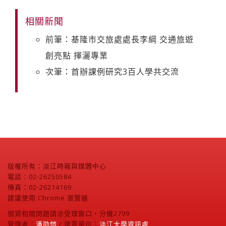
相關新聞
前筆：基隆市交旅處處長李綱 交通旅遊
創亮點 揮灑專業
次筆：首辦課例研究3百人學共交流
版權所有：淡江時報與媒體中心
電話：02-26250584
傳真：02-26214169
建議使用 Chrome 瀏覽器
個資相關問題請洽受理窗口，分機2799
管理者：
潘劭愷
/ 建置單位：
淡江大學資訊處