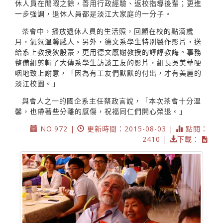
休人員在閒暇之餘，善用行政經驗、返校指導後輩；更進
一步強調，退休人員都是淡江大家庭的一分子。
茶會中，播放退休人員的生活照，回顧在校的點滴歲
月，氣氛溫馨感人。另外，德文系學生特別製作影片，送
給系上教授狄殷豪，更用德文感謝教授的諄諄教誨。事務
整備組剪輯了大傳系學生訪談工友的影片，組長吳美華哽
咽地致上謝意，「因為有工友們默默的付出，才有美麗的
淡江校園。」
與會人之一的國企系主任蔡政言說，「本次茶會十分溫
馨，也帶著些分離的感傷，祝福同仁們開心榮退。」
NO.972 |
更新時間：2015-08-03 |
點閱：
2410 |
下載：