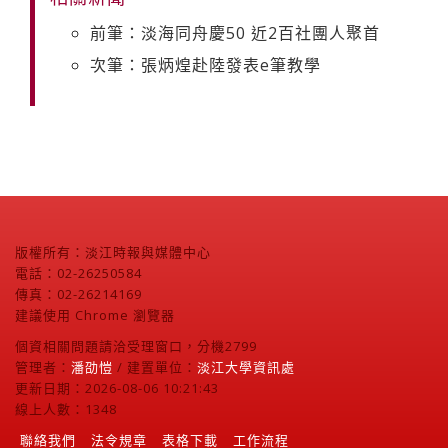
前筆：淡海同舟慶50 近2百社團人聚首
次筆：張炳煌赴陸發表e筆教學
版權所有：淡江時報與媒體中心
電話：02-26250584
傳真：02-26214169
建議使用 Chrome 瀏覽器
個資相關問題請洽受理窗口，分機2799
管理者：
潘劭愷
/ 建置單位：
淡江大學資訊處
更新日期：2026-08-06 10:21:43
線上人數：1348
聯絡我們
法令規章
表格下載
工作流程