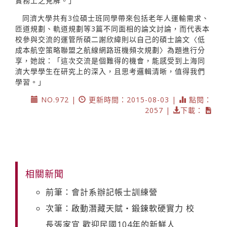
實務上之見解。」
同濟大學共有3位碩士班同學帶來包括老年人運輸需求、
匝道規劃、軌道規劃等3篇不同面相的論文討論，而代表本
校參與交流的運管所碩二謝欣緯則以自己的碩士論文〈低
成本航空策略聯盟之航線網路班機頻次規劃〉為題進行分
享，她說：「這次交流是個難得的機會，能感受到上海同
濟大學學生在研究上的深入，且思考邏輯清晰，值得我們
學習。」
NO.972 |
更新時間：2015-08-03 |
點閱：
2057 |
下載：
相關新聞
前筆：會計系辦記帳士訓練營
次筆：啟動潛藏天賦‧鍛鍊軟硬實力 校
長張家宜 歡迎民國104年的新鮮人