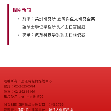
相關新聞
前筆：美洲研究所 臺灣與亞太研究全英
語碩士學位學程所長／主任宮國威
次筆：教育科技學系系主任沈俊毅
版權所有：淡江時報與媒體中心
電話：02-26250584
傳真：02-26214169
建議使用 Chrome 瀏覽器
個資相關問題請洽受理窗口，分機2799
管理者：
潘劭愷
/ 建置單位：
淡江大學資訊處