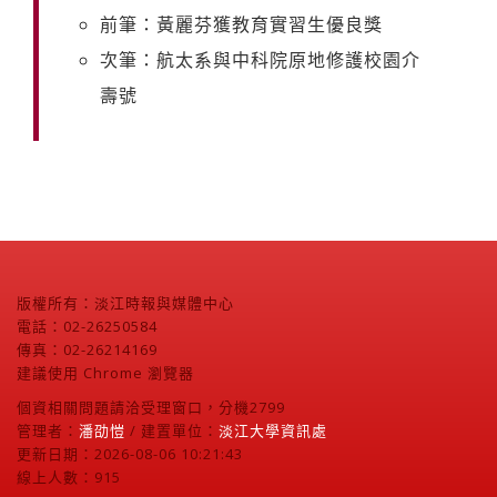
前筆：黃麗芬獲教育實習生優良獎
次筆：航太系與中科院原地修護校園介
壽號
版權所有：淡江時報與媒體中心
電話：02-26250584
傳真：02-26214169
建議使用 Chrome 瀏覽器
個資相關問題請洽受理窗口，分機2799
管理者：
潘劭愷
/ 建置單位：
淡江大學資訊處
更新日期：2026-08-06 10:21:43
線上人數：915