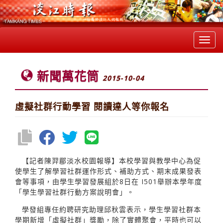
Toggl
navig
新聞萬花筒
2015-10-04
虛擬社群行動學習 閱讀達人等你報名
【記者陳羿郿淡水校園報導】本校學習與教學中心為促
使學生了解學習社群運作形式、補助方式、期末成果發表
會等事項，由學生學習發展組於8日在 I501舉辦本學年度
「學生學習社群行動方案說明會」。
學發組專任約聘研究助理邱秋雲表示，學生學習社群本
學期新增「虛擬社群」獎勵，除了實體聚會，平時也可以