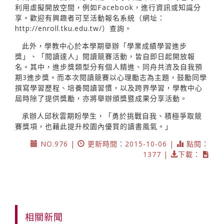
利用虛擬開放空間，例如Facebook，進行資訊或知識分
享。歡迎有興趣者可至活動報名系統（網址：
http://enroll.tku.edu.tw/）查詢。
此外，學教中心於本學期舉辦「學業成績學習進步
獎」、「閱讀達人」閱讀競賽活動，皆自即日起開放報
名。其中，進步獎類型分有個人精進、同舟共濟及自我預
期3進步獎。而本次閱讀競賽以心理勵志為主題，鼓勵同學
撰寫學習歷程、培養閱讀習慣，以及跨界學習，學教中心
屆時除了提供獎勵，亦將舉辦頒獎暨成果分享活動。
承辦人邱秋雲期盼學生，「勇於挑戰自我、積極爭取競
賽獎項，也藉此提升校園內優質的讀書風氣。」
NO.976 |
更新時間：2015-10-06 |
點閱：
1377 |
下載：
相關新聞