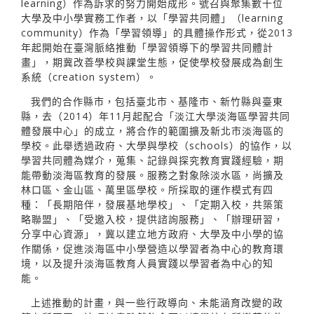
learning）作為訴求的努力開始成形。號召與聚集數十位
大學及中小學實務工作者，以「學習共同體」（learning
community）作為「學習領導」的具體操作形式，從2013
年起開始在臺灣脈絡推動「學習領導下的學習共同體計
畫」，期冀改善學校與課堂生態，促使學校發展成為創生
系統（creation system）。
我們的合作縣市，包括臺北市、基隆市、新竹縣與臺東
縣，去（2014）年11月起配合「淡江大學淡海區學習共同
體發展中心」的成立，將合作的範圍擴及新北市淡海區的
學校。此舉透過政府、大學與學校（schools）的協作，以
學習共同體為媒介，蒐集、記錄與探究教育實踐經驗，期
能帶動淡海區教育的發展。服務之對象除淡水區，尚擴及
林口區、金山區、萬里區學校。所採取的運作模式有四
種：「長期陪伴，發展基地學校」、「定期入校，共築策
略聯盟」、「受邀入校，提供諮詢服務」、「辦理研習，
分享中心資源」，冀以建立地方政府、大學及中小學的協
作關係，促進淡海區中小學營造以學習者為中心的教育環
境，以及提升淡海區教育人員實踐以學習者為中心的知
能。
上述推動的計畫，與一些行政導向、未能涵育改變的政