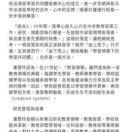
校淡海區學習共同體發展中心的成立，進一步含納與新北
市淡海區學校的合作。心中的反問，隨著計畫運行盼能一
步步得到解答。
「過去2、30年間，我專心投入心力在中央教育政策工
作，研究、規劃到執行都是。在過程中卻發現學術落差，
無法產生原先預期的效應。」這樣的落差，讓她開始思
考，一條政策如何真正深耕發芽？既然「由上而下」行不
通，反其道而行，「由下而上」開始推動「學習領導下的
學習共同體」，也許是一個方法。
潘慧玲認為，在21世紀，「學習領導」儼然成為新一波
教育領導的典範。強調學生學習、教師專業學習、學校組
織學習以及組織系統學習，且背後蘊涵權力分享及民主參
與的精神。因此，學校經營若能以學習領導作貫串，將改
變學校生態，激發教師動能，形成生生不息的創生系統
（creation system）。
研究歷程與成果
潘慧玲長期以來專注研究教育領導、教育政策、學校效
能與革新、教育評鑑等領域，在科技部、教育部等專案報
告中，對於九年一貫課程發展、高等教育、教師專業發展