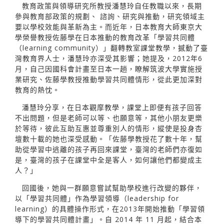
教育政策與領導研究所教授潘慧玲自任教職以來，長期
參與教育部政策的規劃、 諮詢、研究與推動，研究領域主
要以學校效能與革新為主。而近年，日本教育大師東京大
學榮譽教授佐藤學在日本推動的教育改革「學習共同體
（learning community）」翻轉教室課堂教學，撼動了臺
灣教育界人士，潘慧玲亦深受其影響；她提及，2012年6
月，自己因國科會計畫至日本一趟，瞭解筑波大學實施授
業研究、佐藤學教授推動學習共同體情形，從此更加深對
教育的熱忱。
潘慧玲分享，在日本觀摩教學，課堂上即便有孩子回答
不出問題，但是老師可以等、也願意等，其他小朋友更樂
於等待，彼此互助互惠並尊重別人的情形，縱使是投身杏
壇數十載的她也深受感動。「佐藤學教授花了數十年，幫
助從學習中逃離的孩子再回來課堂，臺灣的老師們亦復如
是，臺灣的孩子在課堂中全是客人，如何讓他們都變成主
人？」
回國後，她與一群願意嘗試幫助學校進行改變的夥伴，
以「學習共同體」作為學習領導（leadership for
learning）的具體操作形式，在2013年開始推動「學習領
導下的學習共同體計畫」。自 2014 年 11 月起，結合本