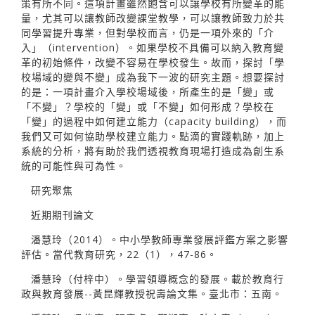
策有所不同。這項計畫雖然飽含可以讓學校有所變革的能
量，尤其可以讓教師改變課堂教學，可以讓教師致力於共
同學習提升專業，但對學校而言，仍是一項外來的「介
入」（intervention）。如果學校不具備可以納入教育變
革的初始條件，改變不容易在學校發生。故而，探討「學
校場域的變與不變」成為我下一波的研究主題。想要探討
的是：一項計畫介入學校場域後，所產生的是「變」或
「不變」？學校的「變」或「不變」如何形成？學校在
「變」的過程中如何建立能力（capacity building），而
我們又可如何協助學校建立能力。點滴的實踐軌跡，加上
系統的分析，將有助於我們透視教育現場打造成為創生系
統的可能性與可為性。
研究聚焦
近期期刊論文
潘慧玲（2014）。中小學教師專業發展評鑑方案之影響
評估。當代教育研究，22（1），47-86。
潘慧玲（付梓中）。學習領導概念的發展。載於教育行
政與教育發展--黃昆輝教授祝壽論文集。臺北市：五南。