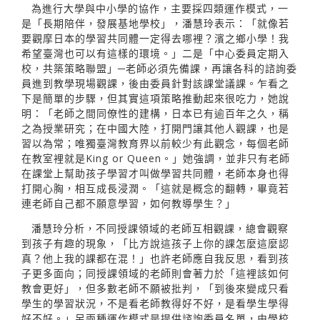
為進行大學與中小學的協作，主要採四類運作模式，一
是「長期陪伴，發展基地學校」，潘慧玲表示：「就像若
要觀摩日本的學習共同體一定得去哪裡？濱之鄉小學！我
希望臺灣也可以有這樣的環境。」二是「中心委員定期入
校，共築策略聯盟」─老師必須先備課，再讓各科的諮詢委
員進到教學現場觀課，後由委員針對該課堂議課。乍看之
下是簡單的步驟，但其實這項策略推動起來很吃力，她說
明：「老師之間同僚性的建構，日本已有逾百年之久，稱
之為授業研究；在中國大陸，打開門讓其他人觀課，也是
習以為常；唯獨臺灣教育界以前較少有此觀念，每個老師
在教室裡就是King or Queen。」她強調，並非只有老師
在課堂上幫助孩子學習才叫做學習共同體，老師本身也得
打開心胸，相互成長浸潤。「這就是概念的翻轉，畢竟若
連老師自己都不願意學習，如何教導學生？」
潘慧玲分析，不同授課領域的老師互相觀課，總會觀察
到孩子有趣的現象，「比方說這孩子上你的課怎麼這麼認
真？他上我的課都在混！」也許老師應自我反思，看到孩
子更多面向；同授課領域的老師則會著力於「這裡該如何
教會更好」，但多數老師不願被批判，「到後來變成只看
學生的學習狀況，不是看老師教得好不好，是看學生學得
好不好。」另兩種運作模式是提供諮詢委員名單，由學校