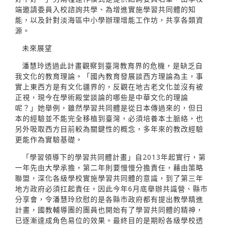
端邀請委員入校諮詢共學、為增進實施學習共同體的知
能，以及針對淡海區中小學辦理增能工作坊，共享各類資
源。
未來展望
潘慧玲透過此計畫觀察到臺灣教育界的危機，是缺乏自
我文化的教育理論。「國內教育發展談西方理論為主，事
實上東西方是有文化疆界的，反觀在地古老文化並沒有被
正視，現今在學術殿堂談論的哪些是中華文化的理論
呢？」她舉例，雖然學習共同體是從日本傳過來的，但日
本的經驗並不能完全移植到臺灣，必須培養本土脈絡，也
另外吸取西方目前較為關鍵性的概念，多年來的教改經驗
更能作為實驗基礎。
「學習領導下的學習共同體計畫」自2013年起實行，第
一年先由大學承擔，第二年則要慢慢分擔責任，藉由策略
聯盟，深化各級學校實施學習共同體的意識，到了第三年
地方政府必須扛起責任，因此今年6月底舉辦共識營、縣市
分享會，令潘慧玲欣慰的是各縣市政府都有提出教學精進
計畫，國教輔導團的團員也開始有了學習共同體的精神，
已逐漸達成角色易位的效果。最終目的是期盼各級學校透