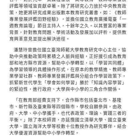
評鑑等領域皆貢獻卓著。除了將研究心力放於中央教育政
策，她更將研究成果出版數本教育研究叢書，如：《教師
專業發展評鑑田野經驗》，並擔任國立教育廣播電臺「一
週教育論壇」節目主持人，十餘年之久。以其豐富的專業
背景，針對教育問題、學術活動及發展加以評析，提供教
育興革意見並提出解決途徑。
潘慧玲曾擔任國立臺灣師範大學教育研究中心主任，協
助中央推動政策時累積之人脈與經驗，正好援引成為教育
部和地方縣市資源，幫助中小學轉型，以「學習共同體」
為學習領導的具體操作形式，在原本的教學精進、教師專
業學習社群、教師專業發展評鑑與分組合作學習政策下，
抓緊新世代學生「學會如何學習」勝於「知識內容學習」
的緊迫性，進行政府、大學與中小學的三角合作關係。
「在教育部經費支持下，合作縣市包括臺北市、基隆
市、新竹縣及臺東縣等四個縣市，學校自願參與，由政
府、大學、中小學攜手，也代表政策、理論、實踐三者的
平衡。」除了本校師資，亦延攬國立清華大學、國立臺東
大學、國立海洋大學等校數十位教授作為研究夥伴，結合
大學優渥資源幫助中小學作轉型。