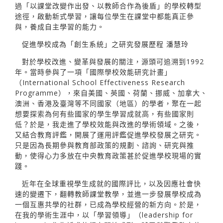
過「以課堂改變作出發、以教師合作為後盾」的學校轉型
途徑，啟動新式學習，讓每位學生在課堂中都能真正參
與，養成自主學習的能力。
促進學校成為「創生系統」之研究發展歷程 潘慧玲
對於學校改進、變革與發展的關注，源頭可追溯到1992
年。當時參與了一項「國際學校效能研究計畫」
（International School Effectiveness Research
Programme），來自美國、英國、荷蘭、挪威、加拿大、
澳洲、香港及臺灣等不同國家（地區）的學者，聚在一起
想要探索為何有些國家的學生學習成就高，有些國家則
低？於是，我走進了學校效能與改進的學術領域。之後，
又結合教育評鑑，開展了運用評鑑促進學校發展之研究。
只是因為長期參與教育部政策的規劃、諮詢、研究與推
動，使得心力多放在中央教育政策甚於促進學校現場的實
踐。
近年在全球重視學生成就的國際評比，以及因應社會快
速的變遷下，翻轉教師課堂教學，並進一步發展學校成為
一個互惠共學的社群，已成為學校經營的新方向。於是，
在我的學術生涯中，以「學習領導」（leadership for