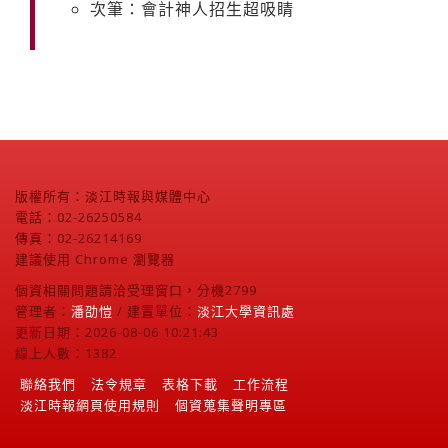
次筆：會計神人招生超吸睛
版權所有：淡江時報與媒體中心
電話：02-26250584
傳真：02-26214169
建議使用 Chrome 瀏覽器
個資相關問題請洽受理窗口，分機2799
管理者：
潘劭愷
/ 建置單位：
淡江大學資訊處
更新日期：2026-08-06 10:21:43
線上人數：1382
聯絡我們
法令規章
表格下載
工作流程
淡江時報網頁使用規則
個資蒐集聲明專區