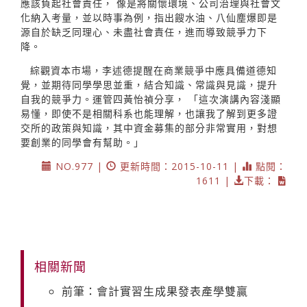
應該負起社會責任， 像是將關懷環境、公司治理與社會文
化納入考量，並以時事為例，指出餿水油、八仙塵爆即是
源自於缺乏同理心、未盡社會責任，進而導致競爭力下
降。
綜觀資本市場，李述德提醒在商業競爭中應具備道德知
覺，並期待同學學思並重，結合知識、常識與見識，提升
自我的競爭力。運管四黃怡禎分享， 「這次演講內容淺顯
易懂，即使不是相關科系也能理解，也讓我了解到更多證
交所的政策與知識，其中資金募集的部分非常實用，對想
要創業的同學會有幫助。」
NO.977 |
更新時間：2015-10-11 |
點閱：
1611 |
下載：
相關新聞
前筆：會計實習生成果發表產學雙贏