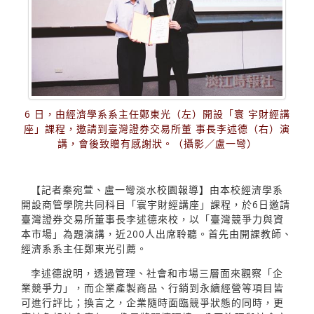
6 日，由經濟學系系主任鄭東光（左）開設「寰 宇財經講
座」課程，邀請到臺灣證券交易所董 事長李述德（右）演
講，會後致贈有感謝狀。（攝影／盧一彎）
【記者秦宛萱、盧一彎淡水校園報導】由本校經濟學系
開設商管學院共同科目「寰宇財經講座」課程，於6日邀請
臺灣證券交易所董事長李述德來校，以「臺灣競爭力與資
本市場」為題演講，近200人出席聆聽。首先由開課教師、
經濟系系主任鄭東光引薦。
李述德說明，透過管理、社會和市場三層面來觀察「企
業競爭力」，而企業產製商品、行銷到永續經營等項目皆
可進行評比；換言之，企業隨時面臨競爭狀態的同時，更