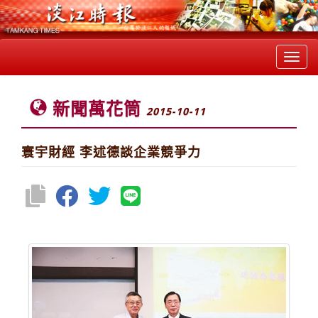
Toggl
navig
新聞萬花筒
2015-10-11
寰宇財經 李述德談企業競爭力