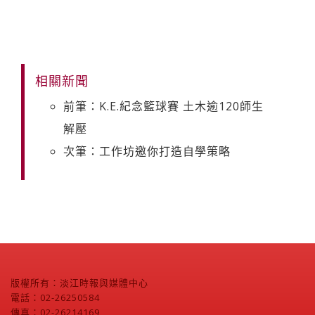
相關新聞
前筆：K.E.紀念籃球賽 土木逾120師生
解壓
次筆：工作坊邀你打造自學策略
版權所有：淡江時報與媒體中心
電話：02-26250584
傳真：02-26214169