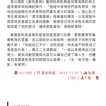
曾以電影《愛你愛我》獲得柏林影展最佳導演獎的林正
盛受邀參與拍攝紀錄片，「過程中發現他們很有勇氣，相
信這些經驗在未來會對他們產生很大的幫助。」吳心耘分
享在斐濟執行「漂浮圖書館」時募書的艱苦，以及旅程中
與當地孩童建立友誼的感動。謝睿哲分享非洲馬拉威的旅
程改變了他的想法，讓他更能看待、接納新事物。
黃國恩和吳承霖則是提到透過旅行任務，更能體會到偏
鄉教育的意義，並以迴紋針以物易物、換到房子的例子鼓
勵大家，「別說自己不行。沒有試過，你永遠不知道自己
會換到什麼！」俄文二王靖雅說：「一直以來覺得自己很
渺小，看到活動意義和內容可以讓自己更了解人生，也體
會到其實還有很多的時間可以發揮。」（文／孫于翔、攝
影／朱樂然）
NO.980 |
更新時間：2015-11-01 |
點閱：
1782 |
下載：