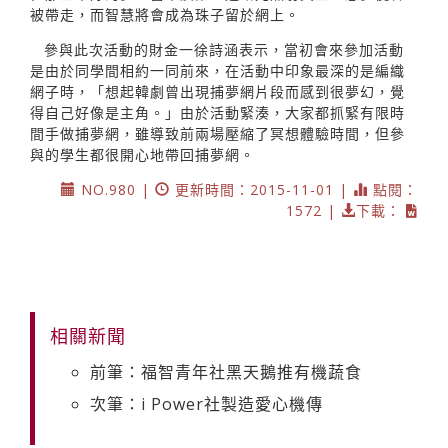
被帶走，而智慧將會成為珠子留於網上。
參與此次活動的財金一徐詩涵表示，當初會來參加活動
是由於同學間相約一同前來，在活動中印象最深的是編織
網子時，「想起韓劇曾出現捕夢網片段而感到很夢幻，覺
得自己好像是主角。」由於活動緊湊，大家都抓緊有限時
間手做捕夢網，雖導致前兩場壓縮了冥想體驗時間，但參
與的學生都很開心地帶回捕夢網。
NO.980 |
更新時間：2015-11-01 |
點閱：
1572 |
下載：
相關新聞
前筆：福智青年社黑天鵝推有機蔬食
次筆：i Power社製造愛心機傳