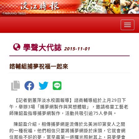
Toggl
navig
學聲大代誌
2015-11-01
諮輔組捕夢祝福一起來
【記者劉蕙萍淡水校園報導】諮商輔導組於上月29日下
午，舉辦3場「捕夢網製作與冥想體驗」，邀請格雷工藝老
師陳韶盈指導捕夢網製作，活動共吸引逾75人參與。
陳韶盈介紹，相傳捕夢網是流傳於北美洲印第安人之間
的一種祝福，他們相信只要將捕夢網掛於床頭，它就會網
住那些不好的夢，當早晨第一道曙光照射其上，惡夢便會