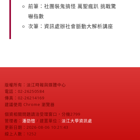
前筆：社團裝鬼搞怪 萬聖瘋趴 挑戰驚
嚇指數
次筆：資訊處辦社會脈動大解析講座
版權所有：淡江時報與媒體中心
電話：02-26250584
傳真：02-26214169
建議使用 Chrome 瀏覽器
個資相關問題請洽受理窗口，分機2799
管理者：
潘劭愷
/ 建置單位：
淡江大學資訊處
更新日期：2026-08-06 10:21:43
線上人數：1252