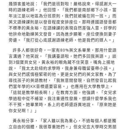
搔頭害羞地說：「我們是班對啦！嚴格說來，得感謝大一
時的語練老師。」他回憶，「我們都是南部鄉下小孩，當
年淡江是以地區為分班原則，我們就被編在同一班。」而
英文語練課則是以發音程度安排座位，那時連國語發音都
不標準的黃永裕，在語練課的表現自然差強人意。好學的
他拚命地勤練英文發音，因為進步顯著，座位便換到妻子
旁邊。「我打從心底感謝語練老師，他是我們的媒人。」
許多人都很好奇，一家有80%英文系畢業，那用什麼語
言溝通？他笑說，「我講臺語啦，她們多回我英語。」談
到3個寶貝女兒，黃永裕的眼角藏不住笑意，嘴角上揚地
說，「我太太赴紐約求學時，我身兼母職留臺帶小孩。」
與女兒們感情極緊密的他，更是女兒們的英文家教，為了
尋找孩子的英語教材，「我無意間發現，自然發音比起我
們當年學的KK音標還要容易。」也應用在大學教學上，
「這就是教學相長啊！」在教育方面，他強調，「女兒求
學過程中從不補習，我注重適性發展，想讀什麼學系我也
不干預。她畢業時，系上的老師還訝異地說，『原來她是
你女兒啊！』」
黃永裕分享，「家人雖以我為重心，不過每個人都是獨
立自由的個體，我很尊重她們。」但女兒念大學時交男朋