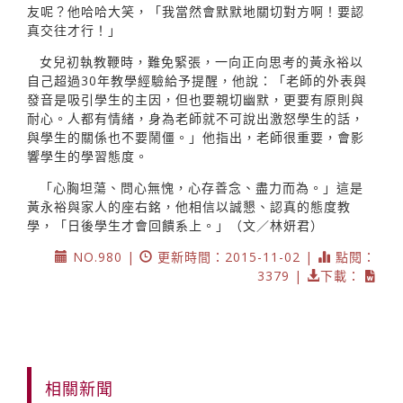
友呢？他哈哈大笑，「我當然會默默地關切對方啊！要認
真交往才行！」
女兒初執教鞭時，難免緊張，一向正向思考的黃永裕以
自己超過30年教學經驗給予提醒，他說：「老師的外表與
發音是吸引學生的主因，但也要親切幽默，更要有原則與
耐心。人都有情緒，身為老師就不可說出激怒學生的話，
與學生的關係也不要鬧僵。」他指出，老師很重要，會影
響學生的學習態度。
「心胸坦蕩、問心無愧，心存善念、盡力而為。」這是
黃永裕與家人的座右銘，他相信以誠懇、認真的態度教
學，「日後學生才會回饋系上。」（文／林妍君）
NO.980 |
更新時間：2015-11-02 |
點閱：
3379 |
下載：
相關新聞