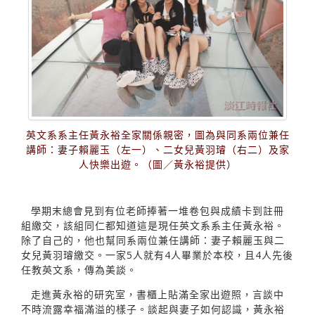
英文系系主任黃永裕全家關係親密，圖為與同系兩位兼任
講師：妻子賴麗玉（左一）、二女兒黃羽璿（右二）及家
人快樂出遊。（圖／黃永裕提供）
學期末總會見到有位老師捧著一堆卷包與成績卡到註冊
組繳交，該組同仁都知道這是現任英文系系主任黃永裕。
除了自己的，他也幫同系兩位兼任講師：妻子賴麗玉與二
女兒黃羽璿繳交。一家5人就有4人畢業於本校，且4人先後
任教英文系，傳為美談。
走進黃永裕的研究室，書櫃上貼滿全家出遊照，言談中
不時流露幸福滿溢的樣子。談起與妻子如何認識，黃永裕