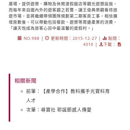
廣場，提供遊樂、購物及休閒渡假飯店等觀光遊憩設施，
而每年來自國內外的遊客趨之若鶩，讓王俊典樂觀看待旅
遊市場，並將繼續帶領團隊規劃第二期客房工事，相信擴
增房數後，可以帶動包括餐飲、遊樂等周邊產業的消費，
「讓天悅成為旅客心目中最溫馨的度假村。」
NO.988 |
更新時間：2015-12-27 |
點閱：
4310 |
下載：
相關新聞
前筆：【產學合作】教科攜手光寶科育
人才
次筆：尋寶社 耶誕節感人傳愛