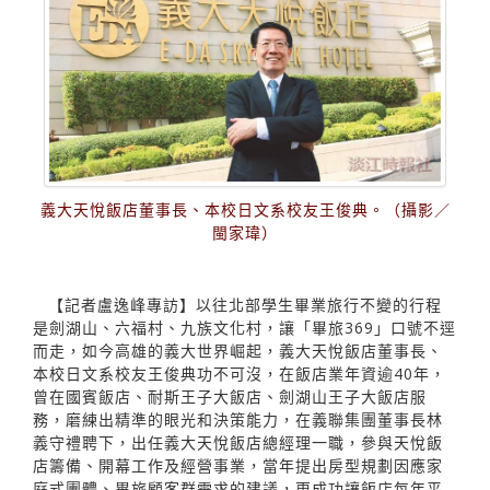
義大天悅飯店董事長、本校日文系校友王俊典。（攝影／
閩家瑋）
【記者盧逸峰專訪】以往北部學生畢業旅行不變的行程
是劍湖山、六福村、九族文化村，讓「畢旅369」口號不逕
而走，如今高雄的義大世界崛起，義大天悅飯店董事長、
本校日文系校友王俊典功不可沒，在飯店業年資逾40年，
曾在國賓飯店、耐斯王子大飯店、劍湖山王子大飯店服
務，磨練出精準的眼光和決策能力，在義聯集團董事長林
義守禮聘下，出任義大天悅飯店總經理一職，參與天悅飯
店籌備、開幕工作及經營事業，當年提出房型規劃因應家
庭式團體、畢旅顧客群需求的建議，更成功讓飯店每年平