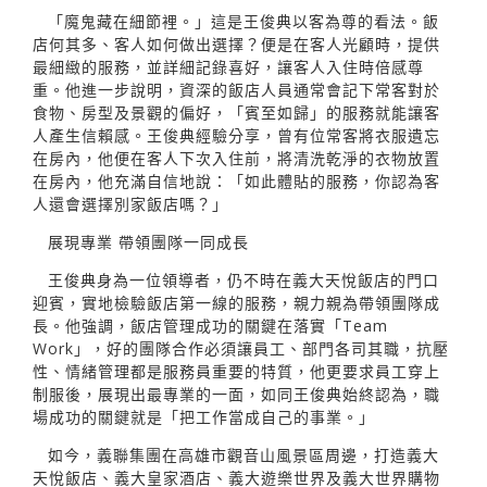
「魔鬼藏在細節裡。」這是王俊典以客為尊的看法。飯
店何其多、客人如何做出選擇？便是在客人光顧時，提供
最細緻的服務，並詳細記錄喜好，讓客人入住時倍感尊
重。他進一步說明，資深的飯店人員通常會記下常客對於
食物、房型及景觀的偏好，「賓至如歸」的服務就能讓客
人產生信賴感。王俊典經驗分享，曾有位常客將衣服遺忘
在房內，他便在客人下次入住前，將清洗乾淨的衣物放置
在房內，他充滿自信地說：「如此體貼的服務，你認為客
人還會選擇別家飯店嗎？」
展現專業 帶領團隊一同成長
王俊典身為一位領導者，仍不時在義大天悅飯店的門口
迎賓，實地檢驗飯店第一線的服務，親力親為帶領團隊成
長。他強調，飯店管理成功的關鍵在落實「Team
Work」，好的團隊合作必須讓員工、部門各司其職，抗壓
性、情緒管理都是服務員重要的特質，他更要求員工穿上
制服後，展現出最專業的一面，如同王俊典始終認為，職
場成功的關鍵就是「把工作當成自己的事業。」
如今，義聯集團在高雄市觀音山風景區周邊，打造義大
天悅飯店、義大皇家酒店、義大遊樂世界及義大世界購物