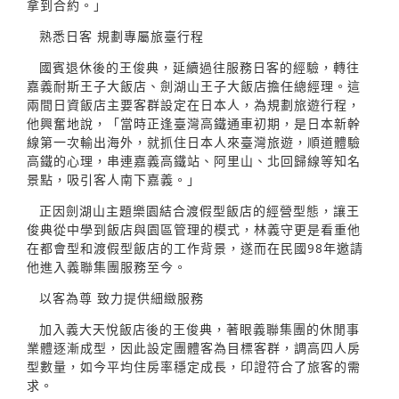
拿到合約。」
熟悉日客 規劃專屬旅臺行程
國賓退休後的王俊典，延續過往服務日客的經驗，轉往
嘉義耐斯王子大飯店、劍湖山王子大飯店擔任總經理。這
兩間日資飯店主要客群設定在日本人，為規劃旅遊行程，
他興奮地說，「當時正逢臺灣高鐵通車初期，是日本新幹
線第一次輸出海外，就抓住日本人來臺灣旅遊，順道體驗
高鐵的心理，串連嘉義高鐵站、阿里山、北回歸線等知名
景點，吸引客人南下嘉義。」
正因劍湖山主題樂園結合渡假型飯店的經營型態，讓王
俊典從中學到飯店與園區管理的模式，林義守更是看重他
在都會型和渡假型飯店的工作背景，遂而在民國98年邀請
他進入義聯集團服務至今。
以客為尊 致力提供細緻服務
加入義大天悅飯店後的王俊典，著眼義聯集團的休閒事
業體逐漸成型，因此設定團體客為目標客群，調高四人房
型數量，如今平均住房率穩定成長，印證符合了旅客的需
求。