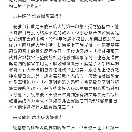
均住房率達8成。
出任班代 培養團隊溝通力
優雅和莊重是王俊典給人的第一印象，受訪過程中，他
不時把目光投向絡繹不絕的旅人，似乎心繫著每位賓客是
否受到完善的服務。於96年獲選本校日文系傑出校友的王
俊典，回想起大學生活，彷彿坐上了時光機，在瀛苑草坪
觀賞觀音山的景象歷歷在目，王俊典笑說，「從註冊那天
就對宮燈教室與盛開的杜鵑花感到印象深刻，也在充滿古
典氛圍的教室中用功、吸收知識養分，度過了大學四年的
寒暑。」大學時期曾擔任班代的王俊典，跟著系上優秀教
師修習日文之餘，還本著服務他人的心，廣泛培養團隊合
作及溝通能力，「在應對進退的過程，像是啟發了對於經
營管理的興趣，正好與後來投入飯店業需要的職場特質相
互呼應。」役畢後，王俊典察覺到擁有語文專長符合飯店
旅館業的人力需求，例如臺北國賓飯店有7成旅客來自日
本，他便選擇進入國賓飯店工作。
基層做起 磨出吸客好實力
從基層的櫃檯人員展開職場生涯，但王俊典在上班第一