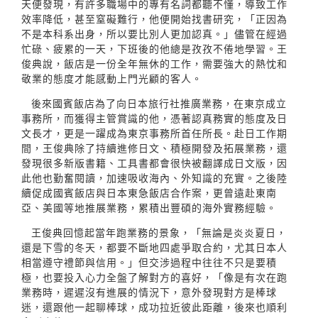
天便發現，有許多職場中的專有名詞都聽不懂，導致工作
效率降低，甚至窒礙難行，他便開始找書研究，「正因為
不是本科系出身，所以要比別人更加認真。」儘管在經過
忙碌、疲累的一天，下班後的他總是孜孜不倦地學習。王
俊典說，飯店是一份全年無休的工作，需要強大的熱忱和
敬業的態度才能感動上門光顧的客人。
後來國賓飯店為了向日本旅行社推廣業務，在東京成立
事務所，而獲得主管賞識的他，憑著認真務實的態度及日
文長才，更是一躍成為東京事務所首任所長。赴日工作期
間，王俊典除了持續進修日文、積極開發及拓展業務，還
發現很多新版書籍、工具書都會很快被翻譯成日文版，因
此他也勤奮閱讀，加速吸收海內、外知識的充實。之後陸
續促成國賓飯店與日本東急飯店合作案，更曾遠赴東南
亞、美國等地推展業務，累積出豐碩的海外實務經驗。
王俊典回憶起當年跑業務的景象，「無論是炎炎夏日，
還是下雪的冬天，都要不斷地四處爭取合約，尤其日本人
相當遵守禮節與信用。」但交涉過程中往往不只是要積
極，也要投入心力全盤了解對方的喜好，「像是有次在跑
業務時，遲遲沒有進展的情況下，意外發現對方是棒球
迷，還跟他一起聊棒球，成功拉近彼此距離，後來也順利