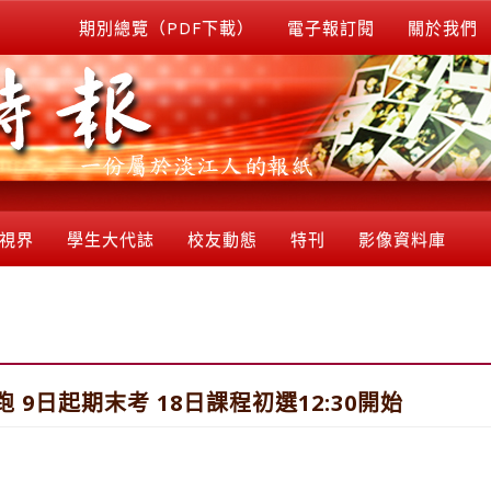
期別總覽（PDF下載）
電子報訂閱
關於我們
視界
學生大代誌
校友動態
特刊
影像資料庫
9日起期末考 18日課程初選12:30開始