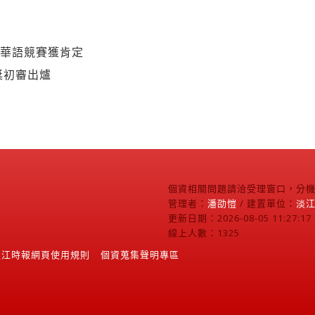
 華語競賽獲肯定
獎初審出爐
個資相關問題請洽受理窗口，分機2
管理者：
潘劭愷
/ 建置單位：
淡
更新日期：2026-08-05 11:27:17
線上人數：1325
淡江時報網頁使用規則
個資蒐集聲明專區