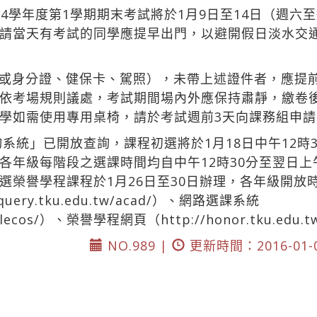
4學年度第1學期期末考試將於1月9日至14日（週六
請當天有考試的同學應提早出門，以避開假日淡水交
或身分證、健保卡、駕照），未帶上述證件者，應提
依考場規則議處，考試期間場內外應保持肅靜，繳卷
學如需使用專用桌椅，請於考試週前3天向課務組申請
系統」已開放查詢，課程初選將於1月18日中午12時3
各年級每階段之選課時間均自中午12時30分至翌日上午
選榮譽學程課程於1月26日至30日辦理，各年級開放
esquery.tku.edu.tw/acad/）、網路選課系統
w/elecos/）、榮譽學程網頁（http://honor.tku.edu.t
NO.989 |
更新時間：2016-01-