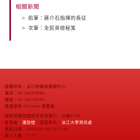
相關新聞
前筆：蔣介石指揮的長征
次筆：全民英檢秘笈
版權所有：淡江時報與媒體中心
電話：02-26250584
傳真：02-26214169
建議使用 Chrome 瀏覽器
個資相關問題請洽受理窗口，分機2799
管理者：
潘劭愷
/ 建置單位：
淡江大學資訊處
更新日期：2026-08-06 10:21:43
線上人數：1117