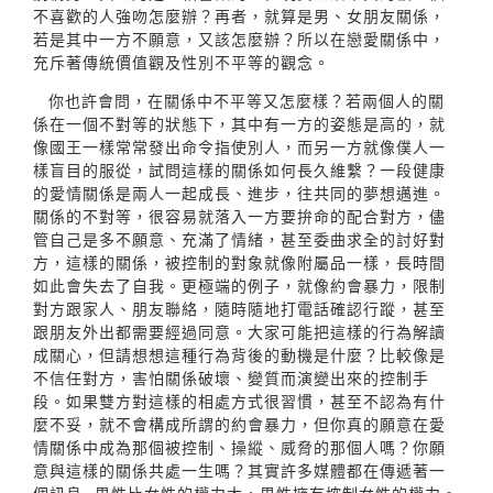
不喜歡的人強吻怎麼辦？再者，就算是男、女朋友關係，
若是其中一方不願意，又該怎麼辦？所以在戀愛關係中，
充斥著傳統價值觀及性別不平等的觀念。
你也許會問，在關係中不平等又怎麼樣？若兩個人的關
係在一個不對等的狀態下，其中有一方的姿態是高的，就
像國王一樣常常發出命令指使別人，而另一方就像僕人一
樣盲目的服從，試問這樣的關係如何長久維繫？一段健康
的愛情關係是兩人一起成長、進步，往共同的夢想邁進。
關係的不對等，很容易就落入一方要拚命的配合對方，儘
管自己是多不願意、充滿了情緒，甚至委曲求全的討好對
方，這樣的關係，被控制的對象就像附屬品一樣，長時間
如此會失去了自我。更極端的例子，就像約會暴力，限制
對方跟家人、朋友聯絡，隨時隨地打電話確認行蹤，甚至
跟朋友外出都需要經過同意。大家可能把這樣的行為解讀
成關心，但請想想這種行為背後的動機是什麼？比較像是
不信任對方，害怕關係破壞、變質而演變出來的控制手
段。如果雙方對這樣的相處方式很習慣，甚至不認為有什
麼不妥，就不會構成所謂的約會暴力，但你真的願意在愛
情關係中成為那個被控制、操縱、威脅的那個人嗎？你願
意與這樣的關係共處一生嗎？其實許多媒體都在傳遞著一