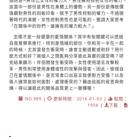
個訊息─男性比女性的權力大，男性擁有控制女性的權力。
這當中一部份是男性在身體上的優勢，另一部份是傳統價
值觀對男性的刻板印象，賦予了男性控制的權力，不過隨
著時代的演變，女性控制男性也是可能的，邀請大家思考
「在關係中的你們，誰擁有的權力較大？」
怎樣才是一段健康的愛情關係？其中有些關鍵可以透過
自我覺察來進行，特別是情緒的部份，你和另一半在一起
的時候，尤其當發生衝突時，誰會主動道歉或和好？用什
麼方式和好？兩個人之間能夠分享彼此真實的感受嗎？研
究結果顯示，伴侶間發生衝突時，女性使用語言攻擊較
多，男性則常使用身體或性的攻擊與侵害。因此，檢視自
己在愛情關係中，是否常會口出惡言致使對方受傷？以及
兩人通常是如何面對、處理衝突的？藉由這般的省思與修
煉，得以讓彼此的關係品質更上一層樓喔！
NO.989 |
更新時間：2016-01-03 |
點閱：
1956 |
下載：