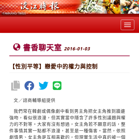
Toggl
navig
書香聊天室
2016-01-03
【性別平等】戀愛中的權力與控制
文／諮商輔導組提供
我們常在韓劇或偶像劇中看到男主角把女主角推到牆邊
強吻，看似很浪漫，但其實當中隱含了許多性別議題與權
力的不對等。大家有沒有想過，女主角若不願意的話，整
件事情其實一點都不浪漫，甚至是一種傷害。當然，依照
劇情男、女主角是互相喜歡的，但現實生活中真的被一個