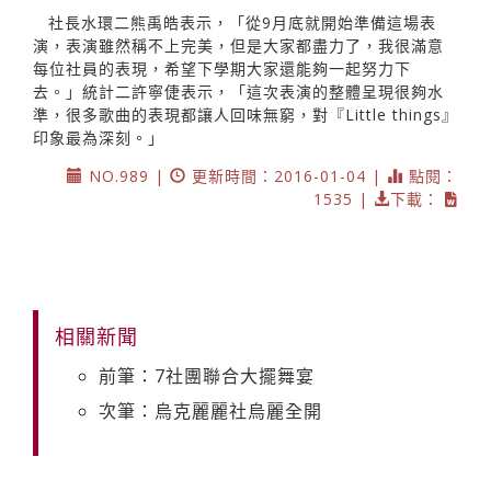
社長水環二熊禹皓表示，「從9月底就開始準備這場表
演，表演雖然稱不上完美，但是大家都盡力了，我很滿意
每位社員的表現，希望下學期大家還能夠一起努力下
去。」統計二許寧倢表示，「這次表演的整體呈現很夠水
準，很多歌曲的表現都讓人回味無窮，對『Little things』
印象最為深刻。」
NO.989 |
更新時間：2016-01-04 |
點閱：
1535 |
下載：
相關新聞
前筆：7社團聯合大擺舞宴
次筆：烏克麗麗社烏麗全開