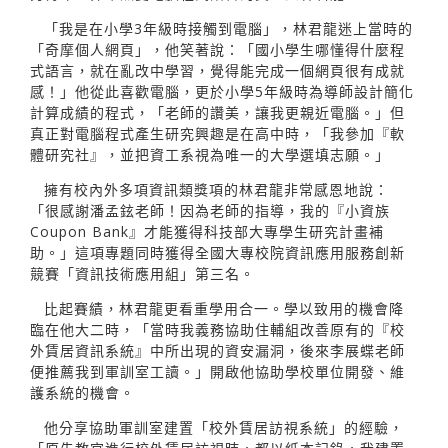
「我是在小學3年級時接觸到電腦」，林君龍迷上當時的
「奇摩個人網頁」，他笑著說：「國小學生哪懂得什麼程
式語言，就在亂改中學習，覺得能完成一個網頁很有成就
感！」他從此喜歡電腦，更於小學5年級時為導師設計簡化
計算成績的程式，「老師的讚美，讓我更親近電腦。」但
真正對電腦程式產生研究興趣是在高中時，「我參加『軟
體研究社』，並把資工系視為唯一的大學選填志願。」
擁有校內外多項資訊類獎項的林君龍非常感恩地說：
「很感謝潘孟鉉老師！因為老師的指導，我的『小資族
Coupon Bank』才能獲得科技部大專學生研究計畫補
助。」這項專題同時獲得全國大專校院資訊應用服務創新
競賽「資訊技術應用組」第三名。
比起賽績，林君龍更看重學用合一。學以致用的機會降
臨在他大二時，「當時我義務協助住輔組改善原有的『校
外賃居資訊系統』中所出現的資安漏洞，後來李展蝶老師
便推薦我到軍訓室工讀。」開啟他協助學校單位開發、維
護系統的機會。
他分享協助軍訓室建置「校外賃居訪視系統」的經驗，