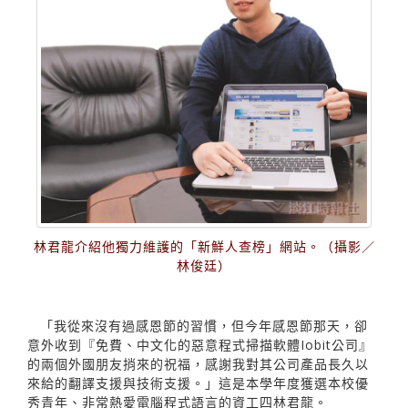
林君龍介紹他獨力維護的「新鮮人查榜」網站。（攝影／
林俊廷）
「我從來沒有過感恩節的習慣，但今年感恩節那天，卻
意外收到『免費、中文化的惡意程式掃描軟體Iobit公司』
的兩個外國朋友捎來的祝福，感謝我對其公司產品長久以
來給的翻譯支援與技術支援。」這是本學年度獲選本校優
秀青年、非常熱愛電腦程式語言的資工四林君龍。