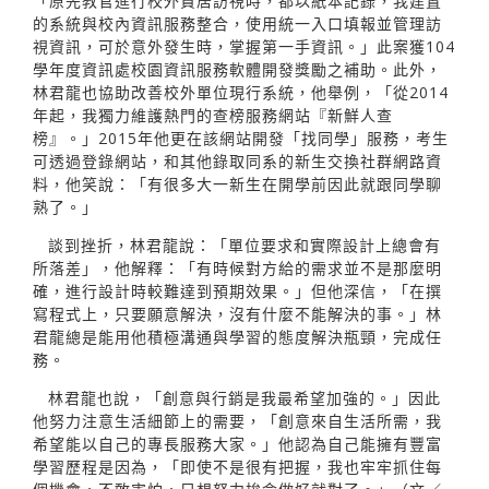
「原先教官進行校外賃居訪視時，都以紙本記錄，我建置
的系統與校內資訊服務整合，使用統一入口填報並管理訪
視資訊，可於意外發生時，掌握第一手資訊。」此案獲104
學年度資訊處校園資訊服務軟體開發獎勵之補助。此外，
林君龍也協助改善校外單位現行系統，他舉例，「從2014
年起，我獨力維護熱門的查榜服務網站『新鮮人查
榜』。」2015年他更在該網站開發「找同學」服務，考生
可透過登錄網站，和其他錄取同系的新生交換社群網路資
料，他笑說：「有很多大一新生在開學前因此就跟同學聊
熟了。」
談到挫折，林君龍說：「單位要求和實際設計上總會有
所落差」，他解釋：「有時候對方給的需求並不是那麼明
確，進行設計時較難達到預期效果。」但他深信，「在撰
寫程式上，只要願意解決，沒有什麼不能解決的事。」林
君龍總是能用他積極溝通與學習的態度解決瓶頸，完成任
務。
林君龍也說，「創意與行銷是我最希望加強的。」因此
他努力注意生活細節上的需要，「創意來自生活所需，我
希望能以自己的專長服務大家。」他認為自己能擁有豐富
學習歷程是因為，「即使不是很有把握，我也牢牢抓住每