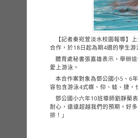
【記者秦宛萱淡水校園報導】上
合作，於18日起為期4週的學生
體育處秘書張嘉雄表示，舉辦這
愛上游泳。
本合作案對象為鄧公國小5、6
容包含游泳4式蝶、仰、蛙、捷，
鄧公國小六年10班導師劉靜蘭
耐心，遠遠超越我們的預期。好多
排！」