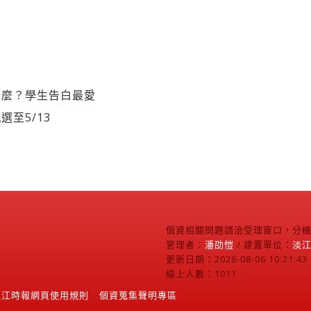
什麼？學生告白最愛
至5/13
個資相關問題請洽受理窗口，分機2
管理者：
潘劭愷
/ 建置單位：
淡
更新日期：2026-08-06 10:21:43
線上人數：1011
淡江時報網頁使用規則
個資蒐集聲明專區