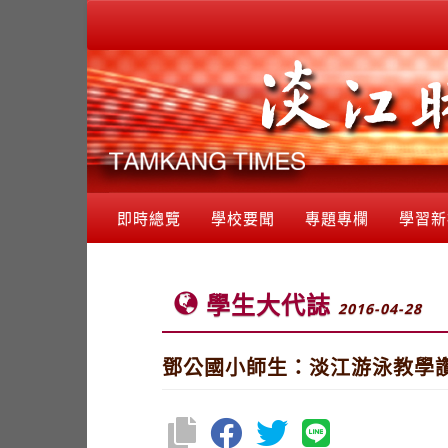
即時總覽
學校要聞
專題專欄
學習新
學生大代誌
2016-04-28
鄧公國小師生：淡江游泳教學