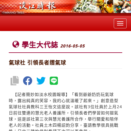
Toggl
navig
學生大代誌
2016-05-05
氣球社 引領長者摺氣球
【記者簡妙如淡水校園報導】「看到爺爺奶奶玩氣球
時，露出純真的笑容，我的心就溫暖了起來。」創意造型
氣球社社員教科三王怡文這麼說。該社有3位社員於上月24
日前往雙連的慧光老人養護所，引領長者們學習如何摺氣
球，這是該社第三次與慧光養護所合作，舉行關愛和陪伴
老人的活動。社員土木四楊詔鈞分享，臺語教學很具挑戰