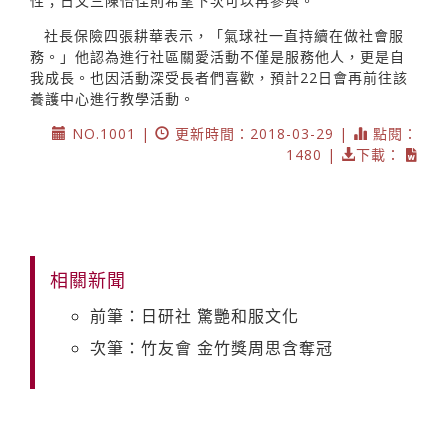
性；日文三陳怡佳則希望下次可以再參與。
社長保險四張耕華表示，「氣球社一直持續在做社會服
務。」他認為進行社區關愛活動不僅是服務他人，更是自
我成長。也因活動深受長者們喜歡，預計22日會再前往該
養護中心進行教學活動。
NO.1001 |
更新時間：2018-03-29 |
點閱：
1480 |
下載：
相關新聞
前筆：日研社 驚艷和服文化
次筆：竹友會 金竹獎周思含奪冠