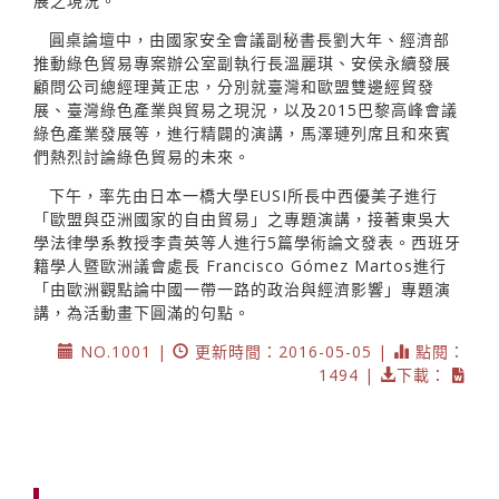
展之現況。
圓桌論壇中，由國家安全會議副秘書長劉大年、經濟部
推動綠色貿易專案辦公室副執行長溫麗琪、安侯永續發展
顧問公司總經理黃正忠，分別就臺灣和歐盟雙邊經貿發
展、臺灣綠色產業與貿易之現況，以及2015巴黎高峰會議
綠色產業發展等，進行精闢的演講，馬澤璉列席且和來賓
們熱烈討論綠色貿易的未來。
下午，率先由日本一橋大學EUSI所長中西優美子進行
「歐盟與亞洲國家的自由貿易」之專題演講，接著東吳大
學法律學系教授李貴英等人進行5篇學術論文發表。西班牙
籍學人暨歐洲議會處長 Francisco Gómez Martos進行
「由歐洲觀點論中國一帶一路的政治與經濟影響」專題演
講，為活動畫下圓滿的句點。
NO.1001 |
更新時間：2016-05-05 |
點閱：
1494 |
下載：