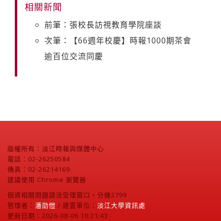
相關新聞
前筆：張校長訪視教育學院座談
次筆：【66週年校慶】時報1000期茶會
逾百位交流同慶
版權所有：淡江時報與媒體中心
電話：02-26250584
傳真：02-26214169
建議使用 Chrome 瀏覽器
個資相關問題請洽受理窗口，分機2799
管理者：
潘劭愷
/ 建置單位：
淡江大學資訊處
更新日期：2026-08-06 10:21:43