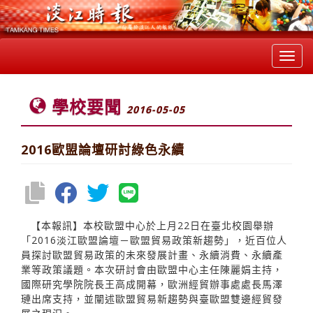
Toggl
navig
學校要聞
2016-05-05
2016歐盟論壇研討綠色永續
【本報訊】本校歐盟中心於上月22日在臺北校園舉辦
「2016淡江歐盟論壇－歐盟貿易政策新趨勢」，近百位人
員探討歐盟貿易政策的未來發展計畫、永續消費、永續產
業等政策議題。本次研討會由歐盟中心主任陳麗娟主持，
國際研究學院院長王高成開幕，歐洲經貿辦事處處長馬澤
璉出席支持，並闡述歐盟貿易新趨勢與臺歐盟雙邊經貿發