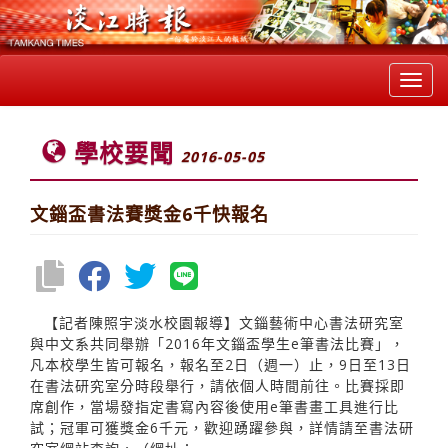
Toggl
navig
學校要聞
2016-05-05
文錙盃書法賽獎金6千快報名
【記者陳照宇淡水校園報導】文錙藝術中心書法研究室
與中文系共同舉辦「2016年文錙盃學生e筆書法比賽」，
凡本校學生皆可報名，報名至2日（週一）止，9日至13日
在書法研究室分時段舉行，請依個人時間前往。比賽採即
席創作，當場發指定書寫內容後使用e筆書畫工具進行比
試；冠軍可獲獎金6千元，歡迎踴躍參與，詳情請至書法研