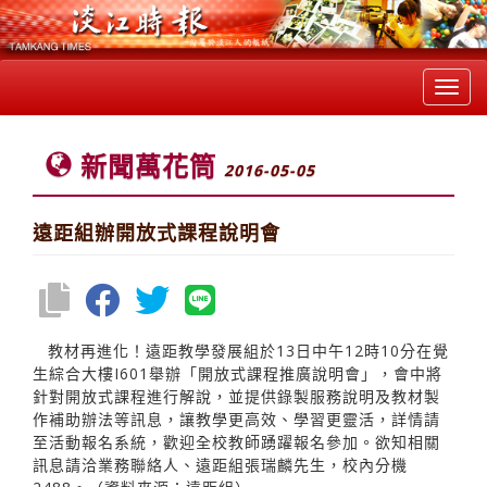
Toggl
navig
新聞萬花筒
2016-05-05
遠距組辦開放式課程說明會
教材再進化！遠距教學發展組於13日中午12時10分在覺
生綜合大樓I601舉辦「開放式課程推廣說明會」，會中將
針對開放式課程進行解說，並提供錄製服務說明及教材製
作補助辦法等訊息，讓教學更高效、學習更靈活，詳情請
至活動報名系統，歡迎全校教師踴躍報名參加。欲知相關
訊息請洽業務聯絡人、遠距組張瑞麟先生，校內分機