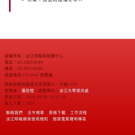
版權所有：淡江時報與媒體中心
電話：02-26250584
傳真：02-26214169
建議使用 Chrome 瀏覽器
個資相關問題請洽受理窗口，分機2799
管理者：
潘劭愷
/ 建置單位：
淡江大學資訊處
更新日期：2026-08-06 10:21:43
線上人數：1007
聯絡我們
法令規章
表格下載
工作流程
淡江時報網頁使用規則
個資蒐集聲明專區