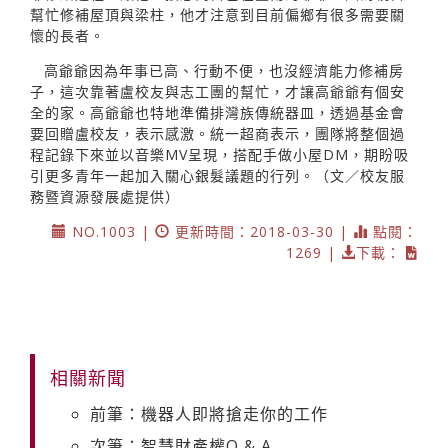
幫忙修補屋頂與梁柱，他才注意到目前偏鄉有很多需要關
懷的長者。
高爺爺因為年事已高、行動不便，也沒經濟能力修補房
子，這次靠著盧校友與志工團的幫忙，才讓高爺爺有個安
全的家。高爺爺也特地準備排灣族傳統器皿，透過基金會
要回贈盧校友，表示感激。統一超商表示，團隊將整個過
程記錄下來並以音樂MV呈現，搭配手做小屋DM，期盼吸
引更多青年一起加入關心銀髮議題的行列。（文／校友服
務暨資源發展處提供）
NO.1003 |
更新時間：2018-03-30 |
點閱：
1269 |
下載：
相關新聞
前筆：機器人即將搶走你的工作
次筆：智慧財產權Q & A