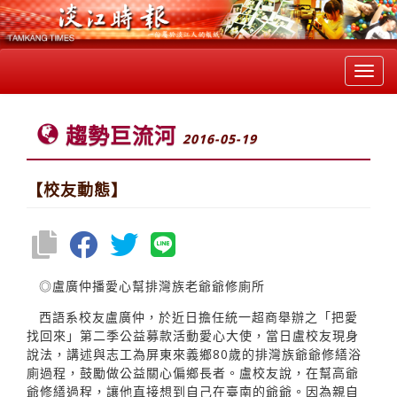
Toggl
navig
趨勢巨流河
2016-05-19
【校友動態】
◎盧廣仲播愛心幫排灣族老爺爺修廁所
西語系校友盧廣仲，於近日擔任統一超商舉辦之「把愛
找回來」第二季公益募款活動愛心大使，當日盧校友現身
說法，講述與志工為屏東來義鄉80歲的排灣族爺爺修繕浴
廁過程，鼓勵做公益關心偏鄉長者。盧校友說，在幫高爺
爺修繕過程，讓他直接想到自己在臺南的爺爺。因為親自