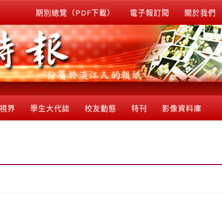
期別總覽（PDF下載）
電子報訂閱
關於我們
視界
學生大代誌
校友動態
特刊
影像資料庫