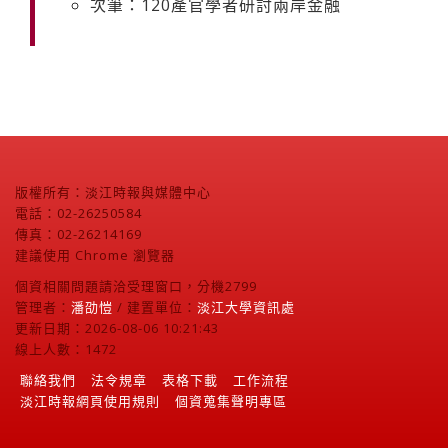
次筆：120產官學者研討兩岸金融
版權所有：淡江時報與媒體中心
電話：02-26250584
傳真：02-26214169
建議使用 Chrome 瀏覽器
個資相關問題請洽受理窗口，分機2799
管理者：
潘劭愷
/ 建置單位：
淡江大學資訊處
更新日期：2026-08-06 10:21:43
線上人數：1472
聯絡我們
法令規章
表格下載
工作流程
淡江時報網頁使用規則
個資蒐集聲明專區