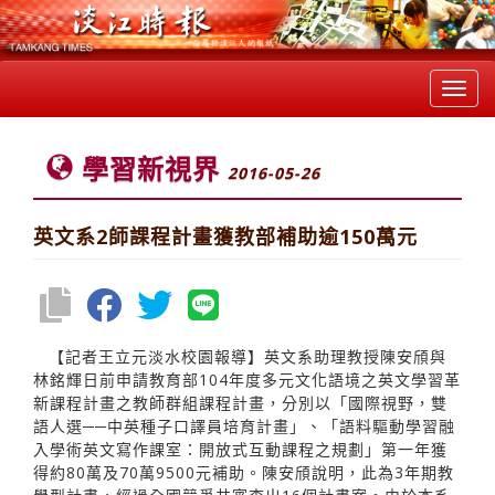
Toggl
navig
學習新視界
2016-05-26
英文系2師課程計畫獲教部補助逾150萬元
【記者王立元淡水校園報導】英文系助理教授陳安頎與
林銘輝日前申請教育部104年度多元文化語境之英文學習革
新課程計畫之教師群組課程計畫，分別以「國際視野，雙
語人選──中英種子口譯員培育計畫」、「語料驅動學習融
入學術英文寫作課室：開放式互動課程之規劃」第一年獲
得約80萬及70萬9500元補助。陳安頎說明，此為3年期教