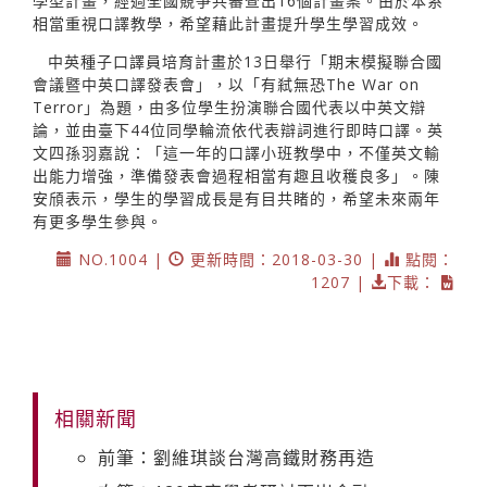
學型計畫，經過全國競爭共審查出16個計畫案。由於本系
相當重視口譯教學，希望藉此計畫提升學生學習成效。
中英種子口譯員培育計畫於13日舉行「期末模擬聯合國
會議暨中英口譯發表會」，以「有弒無恐The War on
Terror」為題，由多位學生扮演聯合國代表以中英文辯
論，並由臺下44位同學輪流依代表辯詞進行即時口譯。英
文四孫羽嘉說：「這一年的口譯小班教學中，不僅英文輸
出能力增強，準備發表會過程相當有趣且收穫良多」。陳
安頎表示，學生的學習成長是有目共睹的，希望未來兩年
有更多學生參與。
NO.1004 |
更新時間：2018-03-30 |
點閱：
1207 |
下載：
相關新聞
前筆：劉維琪談台灣高鐵財務再造