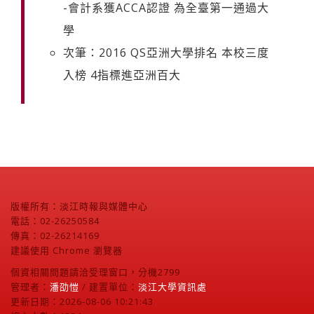
-會計系獲ACCA認證 為全臺第一通過大
學
次筆：2016 QS亞洲大學排名 本校三度
入榜 4指標進亞洲百大
版權所有：淡江時報與媒體中心
電話：02-26250584
傳真：02-26214169
建議使用 Chrome 瀏覽器
個資相關問題請洽受理窗口，分機2799
管理者：
潘劭愷
/ 建置單位：
淡江大學資訊處
更新日期：2026-08-06 10:21:43