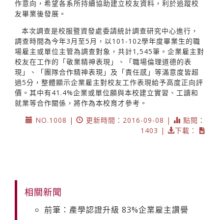
作意向，希望各系所持續協助建立校友資料，利於追蹤校
友畢業後發展。
本次調查是校服暨資發處委請統計調查研究中心進行，
調查時間為今年3月至5月，以101-102學年度畢業生的職
場雇主或單位主管為調查對象，共計1,545筆。企業雇主對
校友在工作的「敬業精神表現」、「職場倫理道德的表
現」、「團隊合作精神表現」及「責任感」等滿意度皆超
過5分，整體顯示企業雇主對校友工作表現給予高度正向評
價。其中有41.4%企業或單位願與本校建立實習、工讀和
就業等合作關係，將作為本校育才參考。
NO.1008 |
更新時間：2016-09-08 |
點閱：
1403 |
下載：
相關新聞
前筆：產學認證升級 83%企業雇主讚譽