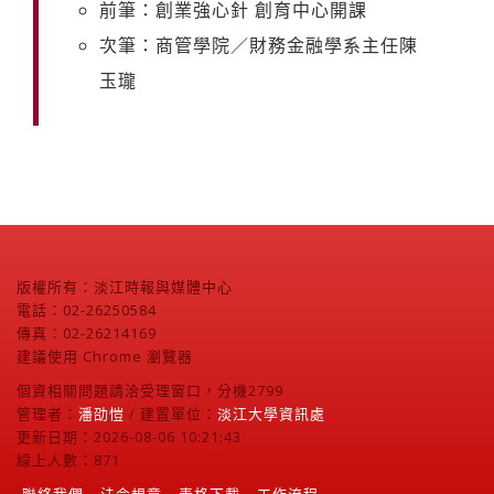
前筆：創業強心針 創育中心開課
次筆：商管學院／財務金融學系主任陳
玉瓏
版權所有：淡江時報與媒體中心
電話：02-26250584
傳真：02-26214169
建議使用 Chrome 瀏覽器
個資相關問題請洽受理窗口，分機2799
管理者：
潘劭愷
/ 建置單位：
淡江大學資訊處
更新日期：2026-08-06 10:21:43
線上人數：871