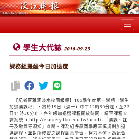
Toggl
navig
學生大代誌
2016-09-23
課務組提醒今日加退選
【記者曹雅涵淡水校園報導】105學年度第一學期「學生
加退選課程」，將於19日（週一）中午12時30分起，至27
日11時30分止。各年級加退選課程開放時間，請至課程查
詢系統（
http://esquery.tku.edu.tw/acad）「選課、註
冊及繳費等須知」查閱。課務組呼籲同學應審慎規劃加退
選課程，並對所修習之課程認真學習，努力不懈。為配合