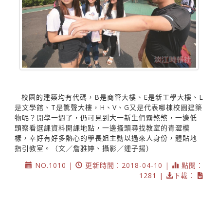
校園的建築均有代碼，B是商管大樓、E是新工學大樓、L
是文學館、T是驚聲大樓，H、V、G又是代表哪棟校園建築
物呢？開學一週了，仍可見到大一新生們霧煞煞，一邊低
頭察看選課資料開課地點，一邊搔頭尋找教室的青澀模
樣，幸好有好多熱心的學長姐主動以過來人身份，體貼地
指引教室。（文／詹雅婷、攝影／鍾子揚）
NO.1010 |
更新時間：2018-04-10 |
點閱：
1281 |
下載：