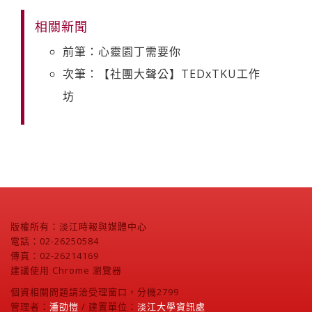
相關新聞
前筆：心靈園丁需要你
次筆：【社團大聲公】TEDxTKU工作
坊
版權所有：淡江時報與媒體中心
電話：02-26250584
傳真：02-26214169
建議使用 Chrome 瀏覽器
個資相關問題請洽受理窗口，分機2799
管理者：
潘劭愷
/ 建置單位：
淡江大學資訊處