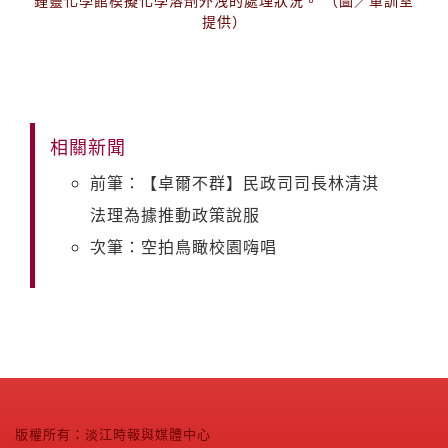
鍾靈化學館模擬化學溶劑外洩的處理狀況。 （圖／軍訓室
提供）
相關新聞
前筆：【卓爾不群】民政司司長林清淇
法理為據推動政策說服
次筆：空拍鳥瞰校園嗨唱
版權所有：淡江時報與媒體中心