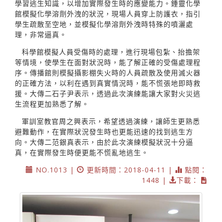
學習逃生知識，以增加實際發生時的應變能力。鍾靈化學
館模擬化學溶劑外洩的狀況，現場人員穿上防護衣，指引
學生疏散至空地，並模擬化學溶劑外洩時特殊的噴灑處
理，非常逼真。
科學館模擬人員受傷時的處理，進行現場包紮、抬擔架
等情境，使學生在面對狀況時，能了解正確的受傷處理程
序。傳播館則模擬攝影棚失火時的人員疏散及使用滅火器
的正確方法，以利在遇到真實情況時，能不慌張地即時救
援。大傳二石子尹表示，透過此次演練能讓大家對火災逃
生流程更加熟悉了解。
軍訓室教官周之興表示，希望透過演練，讓師生更熟悉
避難動作，在實際狀況發生時也更能迅速的找到逃生方
向。大傳二范銀真表示，由於此次演練模擬狀況十分逼
真，在實際發生時便更能不慌亂地逃生。
NO.1013 |
更新時間：2018-04-11 |
點閱：
1448 |
下載：