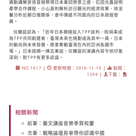
錫勳講解安倍首相帶領日本重回榮景之道、石田光義說明
產學合作課程、小山直則解析訪日觀光的經濟效果、徐浤
馨分析近期日俄關係，會中傳遞不同面向的日本政經發
展。
任耀庭認為，「近年日本積極投入TPP談判，盼與美成
為TPP共同創建者，臺灣未來也規劃成為其中一員，日本
的動向與未來發展，將會牽動臺灣在內的亞洲各國市
場。」日本政碩一陳志東說，任耀庭的演講內容令他印象
深刻，對TPP有更多認識。
NO.1017 |
更新時間：2016-11-10 |
點閱：
1294 |
下載：
相關新聞
前筆：藝文講座音樂季賀校慶
次筆：戰略論壇房寧帶你認識中國