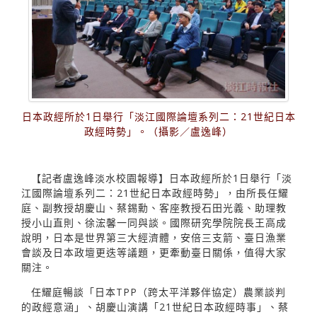
日本政經所於1日舉行「淡江國際論壇系列二：21世紀日本
政經時勢」。（攝影／盧逸峰）
【記者盧逸峰淡水校園報導】日本政經所於1日舉行「淡
江國際論壇系列二：21世紀日本政經時勢」，由所長任耀
庭、副教授胡慶山、蔡錫勳、客座教授石田光義、助理教
授小山直則、徐浤馨一同與談。國際研究學院院長王高成
說明，日本是世界第三大經濟體，安倍三支箭、臺日漁業
會談及日本政壇更迭等議題，更牽動臺日關係，值得大家
關注。
任耀庭暢談「日本TPP（跨太平洋夥伴協定）農業談判
的政經意涵」、胡慶山演講「21世紀日本政經時事」、蔡